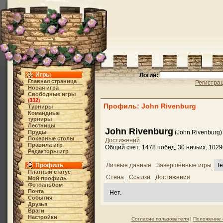
Игры
Логин:
Главная страница
Регистра
Новая игра
Свободные игры
332
(
)
Профиль: John Rivenburg
Турниры
Командные
турниры
Лестницы
John Rivenburg
Пруды
(John Rivenburg)
Покерные столы
Достижений
Правила игр
Общий счет: 1478 побед, 30 ничьих, 102
Редакторы игр
Профиль
Личные данные
Завершённые игры
Те
Платный статус
Стена
Ссылки
Достижения
Мой профиль
Фотоальбом
Почта
Нет.
События
Друзья
Враги
Настройки
Согласие пользователя
|
Положение 