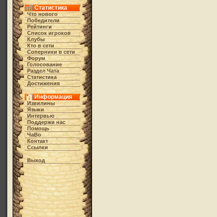
Статистика
Что нового
Победители
Рейтинги
Список игроков
Клубы
Кто в cети
Соперники в сети
Форум
Голосование
Раздел Чата
Статистика
Достижения
Информация
Извилины
Языки
Интервью
Поддержи нас
Помощь
ЧаВо
Контакт
Ссылки
Выход