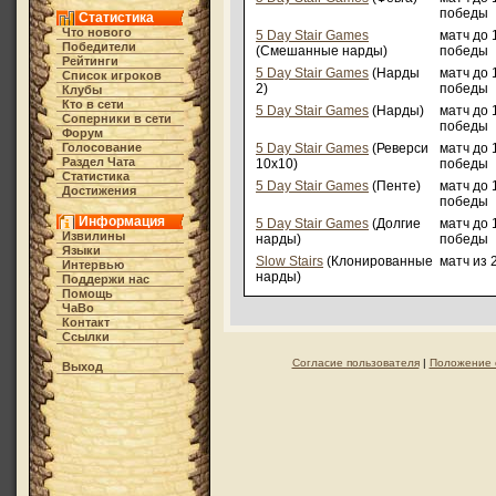
победы
Статистика
Что нового
5 Day Stair Games
матч до 
Победители
(Смешанные нарды)
победы
Рейтинги
5 Day Stair Games
(Нарды
матч до 
Список игроков
2)
победы
Клубы
Кто в cети
5 Day Stair Games
(Нарды)
матч до 
Соперники в сети
победы
Форум
Голосование
5 Day Stair Games
(Реверси
матч до 
Раздел Чата
10x10)
победы
Статистика
5 Day Stair Games
(Пенте)
матч до 
Достижения
победы
Информация
5 Day Stair Games
(Долгие
матч до 
Извилины
нарды)
победы
Языки
Slow Stairs
(Клонированные
матч из 
Интервью
нарды)
Поддержи нас
Помощь
ЧаВо
Контакт
Ссылки
Согласие пользователя
|
Положение 
Выход