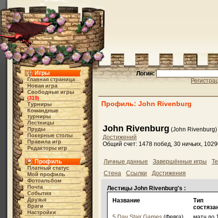
Игры
Логин:
Главная страница
Регистра
Новая игра
Свободные игры
319
(
)
Профиль: John Rivenburg
Турниры
Командные
турниры
Лестницы
John Rivenburg
Пруды
(John Rivenburg)
Покерные столы
Достижений
Правила игр
Общий счет: 1478 побед, 30 ничьих, 102
Редакторы игр
Профиль
Личные данные
Завершённые игры
Те
Платный статус
Стена
Ссылки
Достижения
Мой профиль
Фотоальбом
Почта
Лестицы John Rivenburg's :
События
Друзья
Название
Тип
Враги
состяза
Настройки
5 Day Stair Games
(Февга)
матч до 