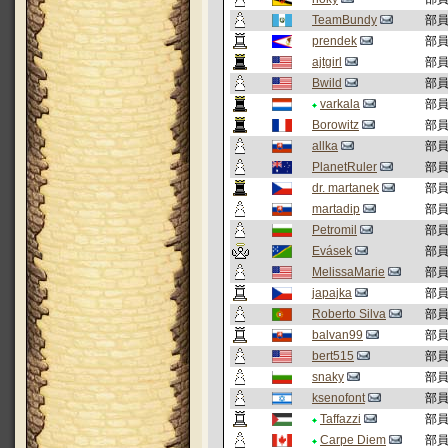
TeamBundy
部
prendek
部
ajtgirl
部
Bwild
部
varkala
部
Borowitz
部
allka
部
PlanetRuler
部
dr. martanek
部
martadip
部
Petromil
部
Evásek
部
MelissaMarie
部
japajka
部
Roberto Silva
部
balvan99
部
bert515
部
snaky
部
ksenofont
部
Taffazzi
部
Carpe Diem
部