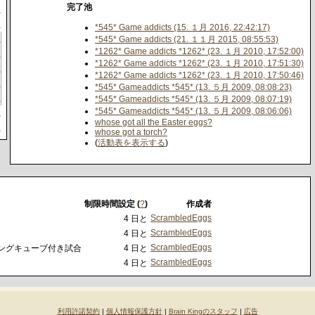
完了池
員
員
*545* Game addicts (15. １月 2016, 22:42:17)
員
*545* Game addicts (21. １１月 2015, 08:55:53)
*1262* Game addicts *1262* (23. １月 2010, 17:52:00)
員
*1262* Game addicts *1262* (23. １月 2010, 17:51:30)
員
*1262* Game addicts *1262* (23. １月 2010, 17:50:46)
員
*545* Gameaddicts *545* (13. ５月 2009, 08:08:23)
員
*545* Gameaddicts *545* (13. ５月 2009, 08:07:19)
*545* Gameaddicts *545* (13. ５月 2009, 08:06:06)
員
whose got all the Easter eggs?
員
whose got a torch?
(
活動表を表示する
)
制限時間設定 (
?
)
作成者
ScrambledEggs
4 日と
ScrambledEggs
4 日と
ScrambledEggs
リングキューブ付き試合
4 日と
ScrambledEggs
4 日と
利用許諾契約
|
個人情報保護方針
|
Brain Kingのスタッフ
|
広告