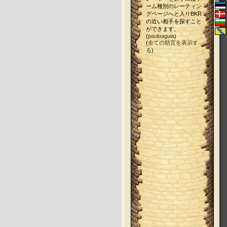
ーム種別のレーティン
グページへと入りBKR
の近い相手を探すこと
ができます。
(
pauloaguia
)
(
全ての助言を表示す
る
)