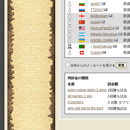
ann67
部
TT2010
部
BGBedlam
部
goseji
部
NascarFan814
部
Alfredo Mendoza
部
ANGEL DARK
部
Sophisticats
部
Cramo
部
会長からのメッセージを受ける
同好会の階段
名前
試合類
every game stairs 2 wins
2回勝ち試合
all games 1 win
1回勝ち試合
3 pointers
3 点数 ダブ
who will get to the top?
2回勝負試合