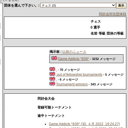
団体を選んで下さい。:
級
同好会対抗団体戦
長
チェス
員
0 選手
員
名前
等級
団体の等級
員
員
員
掲示板
|
以前のニュース
員
Game Addicts *839*
- 3232 メッセージ
員
員
.
- 70 メッセージ
員
.out of fellowship tournaments
- 5 メッセージ
.
員
- 6 メッセージ
Tournament winners
- 343 メッセージ
員
員
員
同好会大会
員
登録可能トーナメント
員
員
途中トーナメント
員
Game Addicts *839* (30. ４月 2022, 19:24:27)
員