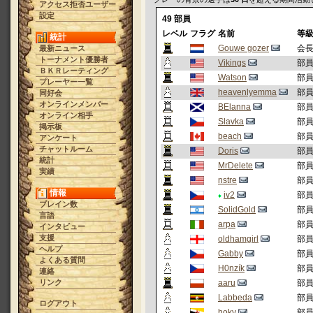
アクセス拒否ユーザー
設定
49 部員
レベル
フラグ
名前
等
統計
Gouwe gozer
会
最新ニュース
トーナメント優勝者
Vikings
部
ＢＫＲレーティング
Watson
部
プレーヤー一覧
heavenlyemma
部
同好会
オンラインメンバー
BElanna
部
オンライン相手
Slavka
部
掲示板
beach
部
アンケート
チャットルーム
Doris
部
統計
MrDelete
部
実績
nstre
部
情報
iv2
部
ブレイン数
SolidGold
部
言語
arpa
部
インタビュー
支援
oldhamgirl
部
ヘルプ
Gabby
部
よくある質問
H0nzík
部
連絡
リンク
aaru
部
Labbeda
部
ログアウト
hoky
部