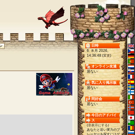
日時
6. ８月 2026,
14:36:48 (
)
変更
オンライン友達
居ない
気に入り掲示板
居ない
同好会
居ない
今日のアドバイ
ス
(
非表示にする
)
あなたと近い実力のプ
レーヤーを探すにはゲ