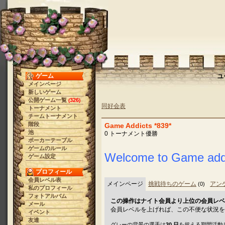
ゲーム
ユ
メインページ
新しいゲーム
公開ゲーム一覧
326
(
)
同好会表
トーナメント
チームトーナメント
階段
Game Addicts *839*
池
0 トーナメント優勝
ポーカーテーブル
ゲームのルール
Welcome to Game addi
ゲーム設定
プロフィール
会員レベル表
メインページ
挑戦待ちのゲーム
アン
(0)
私のプロフィール
フォトアルバム
この操作はナイト会員より上位の会員レベ
メール
会員レベルを上げれば、この不便な状況を
イベント
友達
グレーの背景の選手は
30 日
を超える期間活動