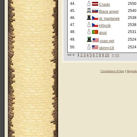
44.
2550
Crasto
45.
2540
Black angel
46.
2538
dr. martanek
47.
2538
H0nzík
48.
2531
aissi
49.
2524
coan.net
50.
2524
skinny18
<< < 1
2
3
4
5
6
7
8
9
10
>
>>
Condizioni d'Uso
|
Regole 