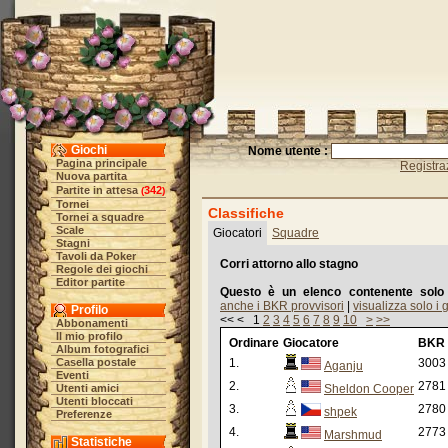
Giochi
Nome utente :
Pagina principale
Registra
Nuova partita
Partite in attesa
342
(
)
Tornei
Classifiche
Tornei a squadre
Scale
Giocatori
Squadre
Stagni
Tavoli da Poker
Corri attorno allo stagno
Regole dei giochi
Editor partite
Questo è un elenco contenente solo 
anche i BKR provvisori
|
visualizza solo i g
Profilo
<< < 1
2
3
4
5
6
7
8
9
10
>
>>
Abbonamenti
Il mio profilo
Ordinare
Giocatore
BKR
Album fotografici
Casella postale
1.
3003
Aganju
Eventi
2.
2781
Utenti amici
Sheldon Cooper
Utenti bloccati
3.
2780
shpek
Preferenze
4.
2773
Marshmud
Statistiche