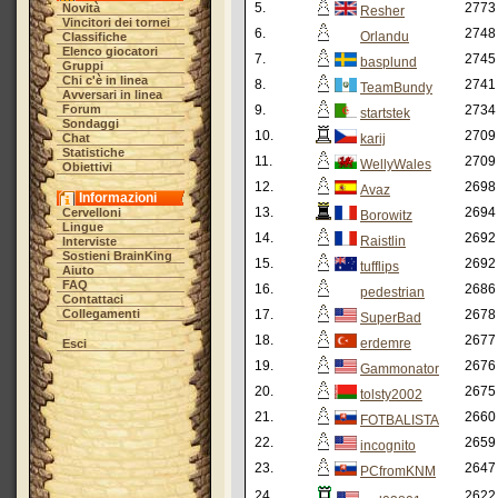
5.
2773
Novità
Resher
Vincitori dei tornei
6.
2748
Orlandu
Classifiche
Elenco giocatori
7.
2745
basplund
Gruppi
Chi c'è in linea
8.
2741
TeamBundy
Avversari in linea
Forum
9.
2734
startstek
Sondaggi
10.
2709
Chat
karij
Statistiche
11.
2709
WellyWales
Obiettivi
12.
2698
Avaz
Informazioni
13.
2694
Cervelloni
Borowitz
Lingue
14.
2692
Raistlin
Interviste
Sostieni BrainKing
15.
2692
tufflips
Aiuto
FAQ
16.
2686
pedestrian
Contattaci
Collegamenti
17.
2678
SuperBad
18.
2677
erdemre
Esci
19.
2676
Gammonator
20.
2675
tolsty2002
21.
2660
FOTBALISTA
22.
2659
incognito
23.
2647
PCfromKNM
24.
2622