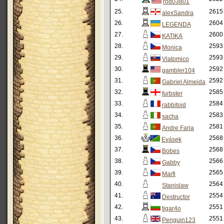
rod03801
25.
2615
alexSandra
26.
2604
LEGENDA
27.
2600
KATIKA
28.
2593
Monica
29.
2593
Vlatomico
30.
2592
gambler104
31.
2592
Gabriel Almeida
32.
2585
furbster
33.
2584
rabbitoid
34.
2583
sacha
35.
2581
Andre Faria
36.
2568
Evásek
37.
2568
Bobes
38.
2566
Gabby
39.
2565
Marfi
40.
2564
Stanislaw
41.
2554
Destructor
42.
2551
tigar4o
43.
2551
Penguin123