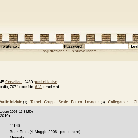
me utente :
Password :
Registrazione di un nuovo utente
245
Cervelloni
, 2480
punti obiettivo
patte, 7974 sconfitte,
643
tornei vinti
artite iniziate
Tornei
Gruppi
Scale
Forum
Lavagna
Collegamenti
Ob
(7)
(3)
 Agosto 2026, 11:34:50)
 2010)
11146
Brain Rook (4. Maggio 2006 - per sempre)