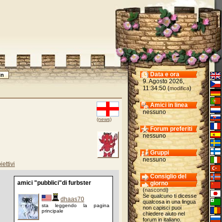
Data e ora
9. Agosto 2026,
11:34:50 (
)
modifica
Amici in linea
nessuno
(news)
Forum preferiti
nessuno
Gruppi
nessuno
iettivi
Consiglio del
amici "pubblici"di furbster
giorno
(
nascondi
)
Se qualcuno ti dicesse
dhaas70
qualcosa in una lingua
sta leggendo la pagina
non capisci puoi
principale
chiedere aiuto nel
forum in italiano.