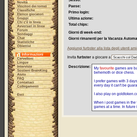
Sesso:
Novità
Paese:
Vincitori dei tornei
Classifiche
Primo login:
Elenco giocatori
Gruppi
Ultima azione:
Chi c'è in linea
Total chips:
Avversari in linea
Forum
Giorni di week-end:
Sondaggi
Chat
Giorni rimanenti per la Vacanza Automa
Statistiche
Obiettivi
Aggiungi furbster alla lista degli utenti ami
Informazioni
Invita
furbster
a giocare a
Cervelloni
Lingue
Interviste
Descrizione:
My
favourite
games are bac
Sostieni BrainKing
behemoth or dice chess.
Aiuto
FAQ
I prefer games with 3 days
Contattaci
every day it can't be guar
Collegamenti
I also play on goldtoken
.c
Esci
When i post games in the w
games at a time. In future