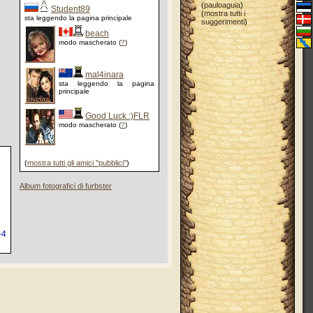
(
pauloaguia
)
Student89
(
mostra tutti i
sta leggendo la pagina principale
suggerimenti
)
beach
modo mascherato (
?
)
mal4inara
sta leggendo la pagina
principale
Good Luck :)FLR
modo mascherato (
?
)
(
mostra tutti gli amici "pubblici"
)
Album fotografici di furbster
-4