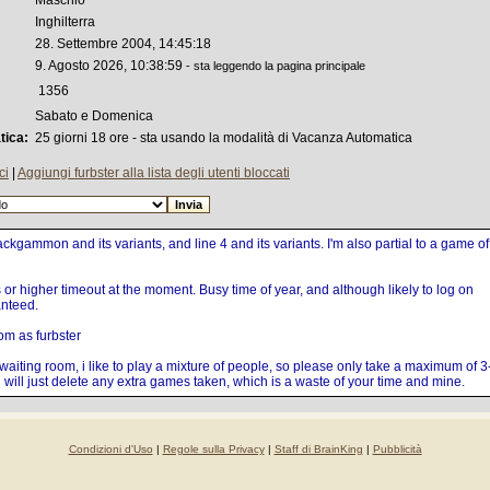
Maschio
Inghilterra
28. Settembre 2004, 14:45:18
9. Agosto 2026, 10:38:59
- sta leggendo la pagina principale
1356
Sabato e Domenica
tica:
25 giorni 18 ore - sta usando la modalità di Vacanza Automatica
ci
|
Aggiungi furbster alla lista degli utenti bloccati
kgammon and its variants, and line 4 and its variants. I'm also partial to a game of
 or higher timeout at the moment. Busy time of year, and although likely to log on
anteed.
om as furbster
aiting room, i like to play a mixture of people, so please only take a maximum of 3
 i will just delete any extra games taken, which is a waste of your time and mine.
Condizioni d'Uso
|
Regole sulla Privacy
|
Staff di BrainKing
|
Pubblicità