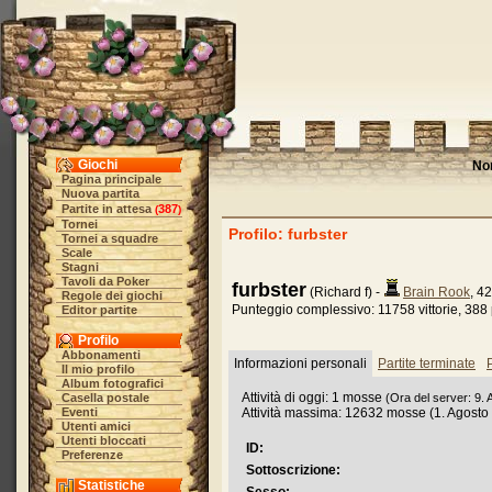
Giochi
No
Pagina principale
Nuova partita
Partite in attesa
387
(
)
Tornei
Profilo: furbster
Tornei a squadre
Scale
Stagni
Tavoli da Poker
furbster
(Richard f) -
Brain Rook
, 4
Regole dei giochi
Punteggio complessivo: 11758 vittorie, 388 
Editor partite
Profilo
Abbonamenti
Informazioni personali
Partite terminate
P
Il mio profilo
Album fotografici
Attività di oggi: 1 mosse
Casella postale
(Ora del server: 9.
Eventi
Attività massima: 12632 mosse (1. Agosto
Utenti amici
Utenti bloccati
ID:
Preferenze
Sottoscrizione:
Statistiche