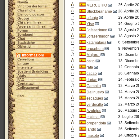
Novità
25. Aprile 2
MERCURIO
Vincitori dei tornei
Classifiche
28. Aprile 2
Stuckforaname
Elenco giocatori
29. Aprile 2
alfanje
Gruppi
Chi c'è in linea
14. Giugno 
Ytse
Avversari in linea
18. Agosto 
Jofaserimon
Forum
Sondaggi
18. Agosto 
Jofaserimoon
Chat
6. Settembr
katamalaga
Statistiche
Obiettivi
9. Novembre
brucehum
18. Dicembr
Mojarra
Informazioni
Cervelloni
18. Dicembr
osito
Lingue
12. Gennaio
rafa
Interviste
Sostieni BrainKing
26. Gennaio
cacao
Aiuto
14. Febbrai
FAQ
durian
Contattaci
12. Marzo 2
Gambito
Collegamenti
14. Marzo 2
Dalinuevo
Esci
15. Marzo 2
escaques
22. Marzo 2
verdecillo
26. Maggio 
Azulejos
2. Luglio 20
eskimal
13. Settemb
oropendola
26. Settemb
lando
14. Ottobre 
maxote