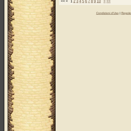
<< < 1
2
3
4
5
6
7
8
9
10
>
>>
Condizioni d'Uso
|
Regole 