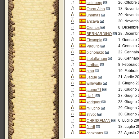
26. Ottobre 
steinberg
18. Novembr
Oscar Alho
20. Novembr
unomas
20. Novembr
ancava
8. Dicembre
Cientos
28. Dicembr
BERNARDINO
1. Gennaio 
Eixampla
4. Gennaio 
Paquito
22. Gennaio
pichonazo
26. Gennaio
thetallwham
8. Febbraio
jarribas
19. Febbrai
piau
21. Aprile 2
Jaque
2. Giugno 2
williwallo
13. Giugno 
jaume71
27. Giugno 
siafu
28. Giugno 
xoriguer
29. Giugno 
milucho
30. Giugno 
stryco
6. Luglio 20
CHESSEMAN
18. Luglio 2
Jordi
22. Agosto 
conxhans