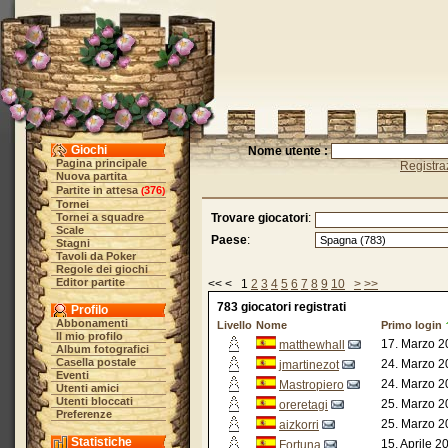
Giochi
Nome utente :
Pagina principale
Registra
Nuova partita
Partite in attesa
376
(
)
Tornei
Tornei a squadre
Trovare giocatori
:
Scale
Paese
:
Stagni
Tavoli da Poker
Regole dei giochi
Editor partite
<< < 1
2
3
4
5
6
7
8
9
10
>
>>
783 giocatori registrati
Profilo
Abbonamenti
Livello
Nome
Primo login
Il mio profilo
17. Marzo 2
matthewhall
Album fotografici
Casella postale
24. Marzo 2
jmartinezot
Eventi
24. Marzo 2
Mastropiero
Utenti amici
Utenti bloccati
25. Marzo 2
oreretagi
Preferenze
25. Marzo 2
aizkorri
Statistiche
15. Aprile 2
Fortuna