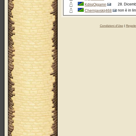
28. Dicemb
KdiiqOjgamn
non è in li
Chernjavskij468
Condizioni d'Uso
|
Regole 