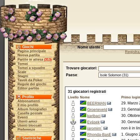
Giochi
Nome utente :
Pagina principale
Registra
Nuova partita
Partite in attesa
313
(
)
Tornei
Tornei a squadre
Trovare giocatori
:
Scale
Paese
:
Stagni
Tavoli da Poker
Regole dei giochi
Editor partite
31 giocatori registrati
Profilo
Livello
Nome
Primo logi
Abbonamenti
29. Marzo 
BEERMAN
Il mio profilo
Album fotografici
23. Gennai
Groeneveld
Casella postale
30. Ottobr
karibaci
Eventi
Utenti amici
30. Gennai
Evásek
Utenti bloccati
non è in li
jaromirn´
Preferenze
1. Giugno 
Rhonda-BasE
Statistiche