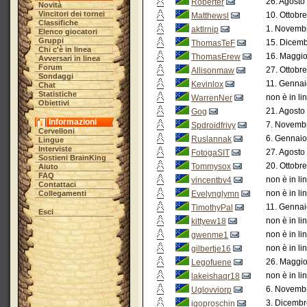
26. Agosto
Roberter
Novità
Vincitori dei tornei
10. Ottobr
Matthewsl
Classifiche
1. Novembr
aktlrnip
Elenco giocatori
Gruppi
15. Dicemb
ThomasTeF
Chi c'è in linea
16. Maggio
ThomasErew
Avversari in linea
Forum
27. Ottobr
Allisonmaw
Sondaggi
11. Gennai
Kevinlox
Chat
Statistiche
non è in li
WarrenNer
Obiettivi
21. Agosto
Gog
Informazioni
7. Novembr
Spdroidfrivy
Cervelloni
6. Gennaio
Ruslannak
Lingue
Interviste
27. Agosto
FotogaSIT
Sostieni BrainKing
20. Ottobr
Tommysox
Aiuto
FAQ
non è in li
vincentbv4
Contattaci
non è in li
Collegamenti
Evelynglymn
11. Gennai
TimothyPal
Esci
non è in li
kittyew18
non è in li
gwenme1
non è in li
gilbertje16
26. Maggio
Legofuene
non è in li
lakeishaqr18
6. Novembr
Uglovviorp
3. Dicembr
igoproschin