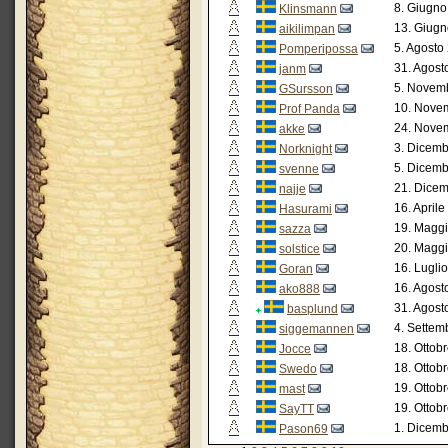
8. Giugno
Klinsmann
13. Giugn
aikilimpan
5. Agosto
Pomperipossa
31. Agost
janm
5. Novemb
GSursson
10. Novem
Prof Panda
24. Novem
akke
3. Dicemb
Norknight
5. Dicemb
svenne
21. Dicem
najje
16. April
Hasurami
19. Maggi
sazza
20. Maggi
solstice
16. Lugli
Goran
16. Agost
ako888
31. Agost
basplund
4. Settem
siggemannen
18. Ottob
Jocce
18. Ottob
Swedo
19. Ottob
mast
19. Ottob
SayTT
1. Dicemb
Pason69