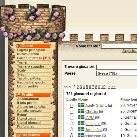
Giochi
Nome utente :
Pagina principale
Registra
Nuova partita
Partite in attesa
318
(
)
Tornei
Tornei a squadre
Trovare giocatori
:
Scale
Paese
:
Stagni
Tavoli da Poker
Regole dei giochi
Editor partite
<< < 1
2
3
4
5
6
7
8
9
10
>
>>
781 giocatori registrati
Profilo
Abbonamenti
Livello
Nome
Primo log
Il mio profilo
28. Novem
Aunty Gravity
Album fotografici
Casella postale
26. Dicem
Christer
Eventi
5. Gennai
IAPIA
Utenti amici
Utenti bloccati
9. Gennai
pelleplutt
Preferenze
9. Gennai
Janne Ask
Statistiche
10. Genna
tclaesson