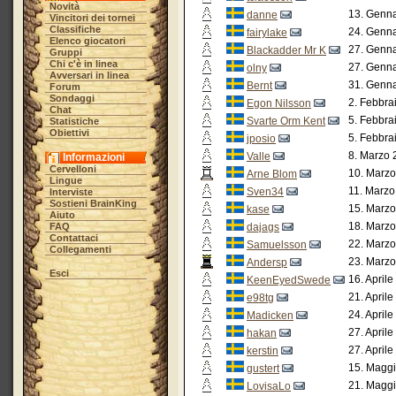
Novità
13. Genna
danne
Vincitori dei tornei
Classifiche
24. Genna
fairylake
Elenco giocatori
27. Genna
Blackadder Mr K
Gruppi
Chi c'è in linea
27. Genna
olny
Avversari in linea
31. Genna
Bernt
Forum
Sondaggi
2. Febbra
Egon Nilsson
Chat
5. Febbra
Svarte Orm Kent
Statistiche
Obiettivi
5. Febbra
jposio
8. Marzo 
Valle
Informazioni
Cervelloni
10. Marzo
Arne Blom
Lingue
11. Marzo
Sven34
Interviste
Sostieni BrainKing
15. Marzo
kase
Aiuto
18. Marzo
FAQ
dajags
Contattaci
22. Marzo
Samuelsson
Collegamenti
23. Marzo
Andersp
Esci
16. April
KeenEyedSwede
21. April
e98tg
24. April
Madicken
27. April
hakan
27. April
kerstin
15. Maggi
gustert
21. Maggi
LovisaLo