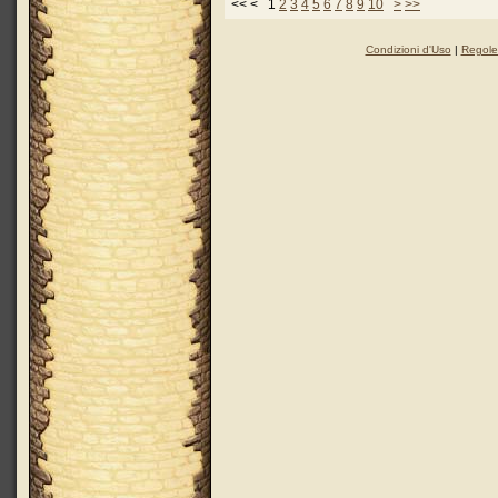
<< < 1
2
3
4
5
6
7
8
9
10
>
>>
Condizioni d'Uso
|
Regole 