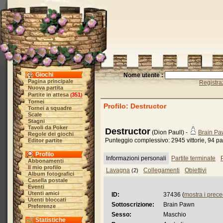
Giochi
Nome utente :
Pagina principale
Registra
Nuova partita
Partite in attesa
351
(
)
Tornei
Profilo: Destructor
Tornei a squadre
Scale
Stagni
Tavoli da Poker
Destructor
(Dion Paull) -
Brain P
Regole dei giochi
Punteggio complessivo: 2945 vittorie, 94 pat
Editor partite
Profilo
Informazioni personali
Partite terminate
P
Abbonamenti
Il mio profilo
Lavagna
Collegamenti
Obiettivi
(2)
Album fotografici
Casella postale
Eventi
Utenti amici
ID:
37436 (
mostra i prec
Utenti bloccati
Sottoscrizione:
Brain Pawn
Preferenze
Sesso:
Maschio
Statistiche