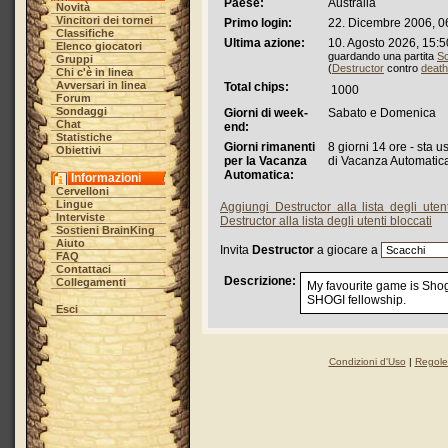
Paese:
Australia
Novità
Vincitori dei tornei
Primo login:
22. Dicembre 2006, 0
Classifiche
Ultima azione:
10. Agosto 2026, 15:5
Elenco giocatori
guardando una partita
Sc
Gruppi
(
Destructor
contro
death
Chi c'è in linea
Avversari in linea
Total chips:
1000
Forum
Sondaggi
Giorni di week-
Sabato e Domenica
Chat
end:
Statistiche
Giorni rimanenti
8 giorni 14 ore - sta 
Obiettivi
per la Vacanza
di Vacanza Automatic
Automatica:
Informazioni
Cervelloni
Lingue
Aggiungi Destructor alla lista degli uten
Interviste
Destructor alla lista degli utenti bloccati
Sostieni BrainKing
Aiuto
Invita
Destructor
a giocare a
FAQ
Contattaci
Descrizione:
Collegamenti
My favourite game is Shogi
SHOGI fellowship.
Esci
Condizioni d'Uso
|
Regole 