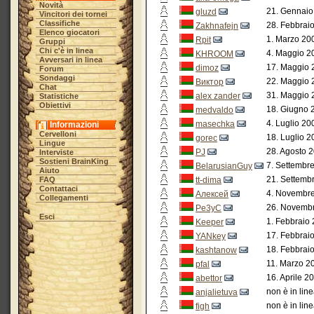
Novità
21. Gennaio
gluzd
Vincitori dei tornei
Classifiche
28. Febbrai
Zakhnafejn
Elenco giocatori
1. Marzo 20
Rpit
Gruppi
Chi c'è in linea
4. Maggio 2
KHROOM
Avversari in linea
17. Maggio 
dimoz
Forum
Sondaggi
22. Maggio 
Виктор
Chat
31. Maggio 
alex zander
Statistiche
Obiettivi
18. Giugno 
medvaldo
4. Luglio 20
masechka
Informazioni
Cervelloni
18. Luglio 2
gorec
Lingue
28. Agosto 
PJ
Interviste
Sostieni BrainKing
7. Settembr
BelarusianGuy
Aiuto
21. Settemb
FAQ
tt-dima
Contattaci
4. Novembre
Алексей
Collegamenti
26. Novembr
Pe3yC
Esci
1. Febbraio 
Keeper
17. Febbrai
YANkey
18. Febbrai
kashtanow
11. Marzo 2
pfal
16. Aprile 2
abettor
non è in lin
anjalietuva
non è in lin
figh