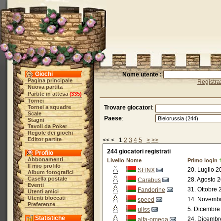
Giochi
Nome utente :
Pagina principale
Registra
Nuova partita
Partite in attesa
335
(
)
Tornei
Tornei a squadre
Trovare giocatori
:
Scale
Paese
:
Stagni
Tavoli da Poker
Regole dei giochi
Editor partite
<< < 1
2
3
4
5
>
>>
244 giocatori registrati
Profilo
Abbonamenti
Livello
Nome
Primo login
Il mio profilo
20. Luglio 2
SFINX
Album fotografici
Casella postale
28. Agosto 
Carabus
Eventi
31. Ottobre 
Fandorine
Utenti amici
Utenti bloccati
14. Novembr
speed
Preferenze
5. Dicembre
uliss
Statistiche
24. Dicembr
alfa-omega