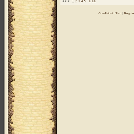
<< < 1
2
3
4
5
>
>>
Condizioni d'Uso
|
Regole 