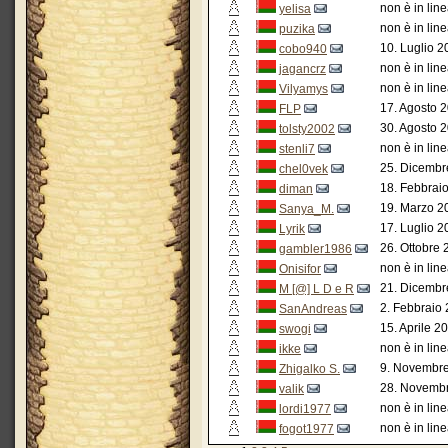
non è in lin
yelisa
non è in lin
puzika
10. Luglio 2
cobo940
non è in lin
jagancrz
non è in lin
Vilyamys
17. Agosto 
FLP
30. Agosto 2
tolsty2002
non è in lin
stenli7
25. Dicembr
chel0vek
18. Febbrai
diman
19. Marzo 2
Sanya_M.
17. Luglio 2
Lyrik
26. Ottobre 
gambler1986
non è in lin
Onisifor
21. Dicembr
M [@] L D e R
2. Febbraio 
SanAndreas
15. Aprile 2
swogi
non è in lin
ikke
9. Novembre
Zhigalko S.
28. Novembr
valik
non è in lin
lordi1977
non è in lin
fogot1977