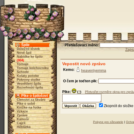
Špile
Přehlašovaci méno:
Dóležité léstek
Zaps
Nové špil
Nabidke ke špilo
304
(
)
Vepostit novó zprávo
Tornaje
Tornaje kolchozniku
Kemo:
heavenlyemma
Schode
Kolaty potoke
Pokrovy stolke
O čem je toďten plk:
Vesvětleni špilu
Rozvrhnóti špilu
Plke:
(
?
)
Přetvořet rozměre okna pro zprá
Plke o špilošovi
Členstvi za škváro
Plke o sobě
Zkopnót do složke 
Knižke na fotke
Vzkaze
Zpráve
Kamoši
Pokyne pro oževatele
|
Ochra
Cajzli
Héblátka