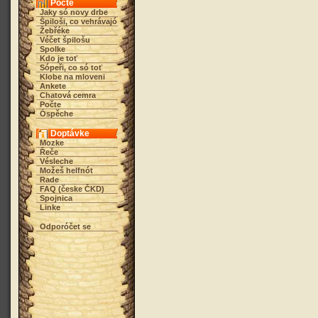
Počte
Jaky só novy drbe
Špiloši, co vehrávajó
Žebřéke
Véčet špilošu
Spolke
Kdo je toť
Sópeři, co só toť
Klobe na mloveni
Ankete
Chatová cemra
Počte
Óspěche
Doptávke
Mozke
Řeče
Vésleche
Možeš helfnót
Rade
FAQ (česke ČKD)
Spojnica
Linke
Odporóčet se