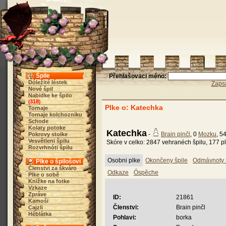
Špile
Přehlašovaci méno:
Dóležité léstek
Zaps
Nové špil
Nabidke ke špilo
318
(
)
Plke o: Katechka
Tornaje
Tornaje kolchozniku
Schode
Kolaty potoke
Katechka
-
Brain pinčl
, 0
Mozku
, 5
Pokrovy stolke
Vesvětleni špilu
Skóre v celko: 2847 vehranéch špilu, 177 pl
Rozvrhnóti špilu
Osobni plke
Okončeny špile
Odmávnoty 
Plke o špilošovi
Členstvi za škváro
Odkaze
Óspěche
Plke o sobě
Knižke na fotke
Vzkaze
Zpráve
ID:
21861
Kamoši
Členstvi:
Brain pinčl
Cajzli
Héblátka
Pohlavi:
borka