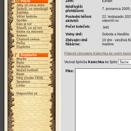
Zem:
Ezrael
Počte
Jaky só novy drbe
Nédřivjéši
7. prosenca 2005,
Špiloši, co vehrávajó
přehlášeni:
Žebřéke
Véčet špilošu
Posledni héřeni
22. lestopado 202
Spolke
aktivitó:
odporóči se
Kdo je toť
Počet koleček:
945
Sópeři, co só toť
Klobe na mloveni
Volny dně:
Sobota a Neděla
Ankete
Chatová cemra
Zbévajici dně
10 dni - veoživá f
Počte
flákárne:
mašine
Óspěche
Fláknót oževatela Katechka ke svém ka
Doptávke
Mozke
Vezvat špiloša
Katechka
ke špilo
Řeče
Vésleche
Možeš helfnót
Plke:
Rade
FAQ (česke ČKD)
Spojnica
Linke
Odporóčet se