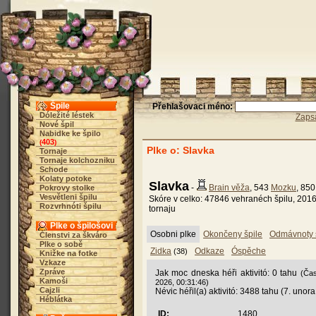
Špile
Přehlašovaci méno:
Dóležité léstek
Zaps
Nové špil
Nabidke ke špilo
403
(
)
Plke o: Slavka
Tornaje
Tornaje kolchozniku
Schode
Kolaty potoke
Slavka
-
Brain věža
, 543
Mozku
, 85
Pokrovy stolke
Vesvětleni špilu
Skóre v celko: 47846 vehranéch špilu, 2016
Rozvrhnóti špilu
tornaju
Plke o špilošovi
Osobni plke
Okončeny špile
Odmávnoty 
Členstvi za škváro
Plke o sobě
Zidka
Odkaze
Óspěche
(38)
Knižke na fotke
Vzkaze
Zpráve
Jak moc dneska héři aktivitó: 0 tahu
(Čas
Kamoši
2026, 00:31:46)
Cajzli
Névic héřil(a) aktivitó: 3488 tahu (7. unor
Héblátka
ID:
1480