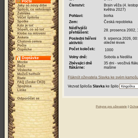
Počte
Členstvi:
Brain věža (4. lesto
Jaky só novy drbe
Špiloši, co vehrávajó
května 2027)
Žebřéke
Pohlavi:
borka
Véčet špilošu
Spolke
Zem:
Česká repobleka
Kdo je toť
Nédřivjéši
Sópeři, co só toť
28. prosenca 2002, 
přehlášeni:
Klobe na mloveni
Ankete
Posledni héřeni
9. srpenca 2026, 00
Chatová cemra
aktivitó:
dóležité léstek
Počte
Počet koleček:
Óspěche
1000
Volny dně:
Sobota a Neděla
Doptávke
Mozke
Zbévajici dně
35 dni - veoživá flá
Řeče
flákárne:
mašine
Vésleche
Možeš helfnót
Fláknót oževatela Slavka ke svém kamoš
Rade
FAQ (česke ČKD)
Spojnica
Vezvat špiloša
Slavka
ke špilo
Linke
Odporóčet se
Pokyne pro oževatele
|
Ochra