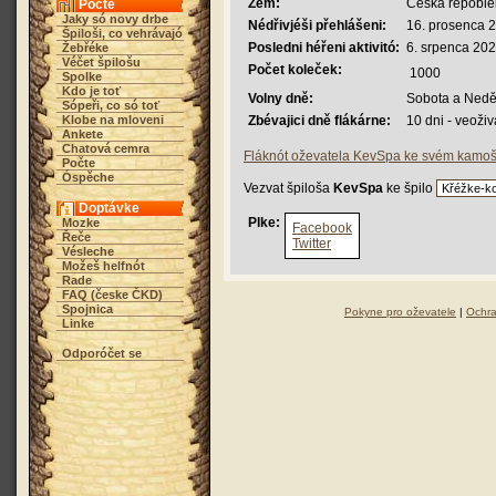
Zem:
Česká repoble
Počte
Jaky só novy drbe
Nédřivjéši přehlášeni:
16. prosenca 2
Špiloši, co vehrávajó
Posledni héřeni aktivitó:
6. srpenca 202
Žebřéke
Véčet špilošu
Počet koleček:
1000
Spolke
Kdo je toť
Volny dně:
Sobota a Nedě
Sópeři, co só toť
Klobe na mloveni
Zbévajici dně flákárne:
10 dni - veoži
Ankete
Chatová cemra
Fláknót oževatela KevSpa ke svém kamo
Počte
Óspěche
Vezvat špiloša
KevSpa
ke špilo
Doptávke
Plke:
Mozke
Facebook
Řeče
Twitter
Vésleche
Možeš helfnót
Rade
FAQ (česke ČKD)
Spojnica
Pokyne pro oževatele
|
Ochra
Linke
Odporóčet se