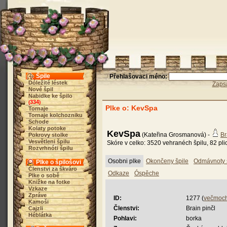
Špile
Přehlašovaci méno:
Dóležité léstek
Zaps
Nové špil
Nabidke ke špilo
334
(
)
Plke o: KevSpa
Tornaje
Tornaje kolchozniku
Schode
Kolaty potoke
KevSpa
(Kateřina Grosmanová) -
Br
Pokrovy stolke
Vesvětleni špilu
Skóre v celko: 3520 vehranéch špilu, 82 pli
Rozvrhnóti špilu
Osobni plke
Okončeny špile
Odmávnoty 
Plke o špilošovi
Členstvi za škváro
Odkaze
Óspěche
Plke o sobě
Knižke na fotke
Vzkaze
Zpráve
ID:
1277 (
večmoch
Kamoši
Členstvi:
Brain pinčl
Cajzli
Héblátka
Pohlavi:
borka