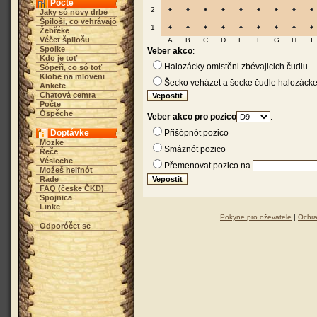
Počte
2
Jaky só novy drbe
Špiloši, co vehrávajó
1
Žebřéke
Véčet špilošu
A
B
C
D
E
F
G
H
I
Spolke
Veber akco
:
Kdo je toť
Halozácky omistěni zbévajicich čudlu
Sópeři, co só toť
Klobe na mloveni
Šecko veházet a šecke čudle halozácke
Ankete
Chatová cemra
Počte
Óspěche
Veber akco pro pozico
:
Doptávke
Přišópnót pozico
Mozke
Smáznót pozico
Řeče
Vésleche
Přemenovat pozico na
Možeš helfnót
Rade
FAQ (česke ČKD)
Spojnica
Linke
Pokyne pro oževatele
|
Ochra
Odporóčet se