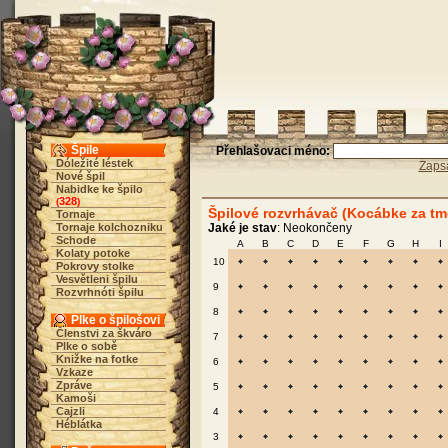
Špile
Přehlašovaci méno:
Dóležité léstek
Zaps
Nové špil
Nabidke ke špilo
328
(
)
Špilové rozvrhávač (Kocábke za tm
Tornaje
Tornaje kolchozniku
Jaké je stav
: Neokončeny
Schode
A
B
C
D
E
F
G
H
I
Kolaty potoke
10
Pokrovy stolke
Vesvětleni špilu
9
Rozvrhnóti špilu
8
Plke o špilošovi
Členstvi za škváro
7
Plke o sobě
Knižke na fotke
6
Vzkaze
Zpráve
5
Kamoši
Cajzli
4
Héblátka
3