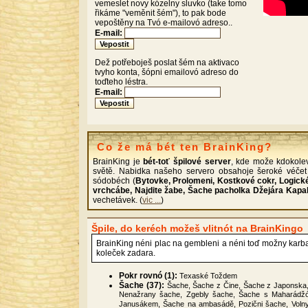
vemeslet novy kózelny sluvko (take tomo
řikáme "veměnit šém"), to pak bode
vepoštěny na Tvó e-mailovó adreso..
E-mail:
Dež potřeboješ poslat šém na aktivaco
tvyho konta, šópni emailovó adreso do
toďteho léstra.
E-mail:
Co že má bét ten BrainKing?
BrainKing je
bét-toť špilové server
, kde može kdokolev
světě. Nabidka našeho servero obsahoje šeroké véčet
sódobéch (
Bytovke, Prolomeni, Kostkové cokr, Logické
vrchcábe, Najdite žabe, Šache pacholka Džejára Kapa
vechetávek. (
vic ...
)
Špile, do keréch možeš vlitnót na BrainKingo
BrainKing néni plac na gembleni a néni toď možny karba
koleček zadara.
Pokr rovnó (1):
Texaské Toždem
Šache (37):
Šache, Šache z Čine, Šache z Japonska
Nenažrany šache, Zgebly šache, Šache s Maharádžó,
Janusákem, Šache na ambasádě, Pozični šache, Volny