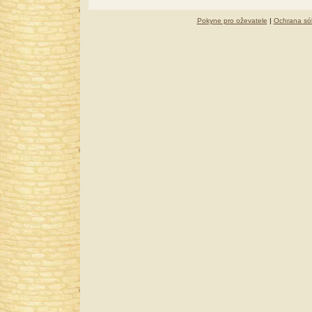
Pokyne pro oževatele
|
Ochrana só