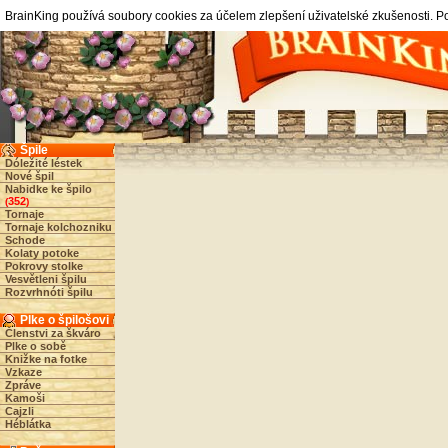
BrainKing používá soubory cookies za účelem zlepšení uživatelské zkušenosti. 
Špile
Dóležité léstek
Nové špil
Nabidke ke špilo
352
(
)
Tornaje
Tornaje kolchozniku
Schode
Kolaty potoke
Pokrovy stolke
Vesvětleni špilu
Rozvrhnóti špilu
Plke o špilošovi
Členstvi za škváro
Plke o sobě
Knižke na fotke
Vzkaze
Zpráve
Kamoši
Cajzli
Héblátka