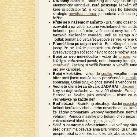
Rozsáhly oložiště
- BrainKing archivoje šecke špi
elektronicky kartotéke, keró posketoje šeckém o
keré si podstópil(a), o konca, možeš ho kdeko
strategio
névětšich borcu
, jednodoše večmoché j
řežbe.
Přidé se k našemo mančafto
- BrainKing obsaho
oževatel a na véběr só tune vechetanéch témat. Je
béknót o pomocnó roko, večmochat novy kamoše 
taktovkó zkošenéch ovaděču, keři se starajó o 
Toďtak pomáhajó vetvářet webové server, keré je
Přeméšlime po celym světě
- BrainKing néni om
jasny, že né každé pacholek omi česke. Náš se
zvešovat toďten sóčet co névic to bode možny, ab
Bojoj za svó individoalito
- vstop do
tornaju
, k
každym, veřazovaci pavók, nehodnoceny tornaje, 
vehrávajó
. Zacáloj si vešši členstvi a vetvářé tu
pro svy kamoše).
Bojoj v kolektivo
- vstop do
spolko
, vešplhé na p
bitve proti jiném mančaftum v posvěcenéch
tornaj
spolkama. Odělé svuj kolchoz slavné a vehópni se
Vecheté členstvi za škváro ZADARA!
-
došópé n
kery se dajó večachrovat za vešši členstvi. Existo
členstvi za škváro jako vésložko – lóské co 
vechetávke na každé deň.
Boď sóčástí
- BrainKing obsahoje vlastni
mašinko
béknót kerókolev chebo nebo nevechetanost, ker
že žádny promakany webovy vechetávke nemužó 
vehnáni. Pomoci mašinke pro békáni cheb možó š
večmochávat hláške, kery je zajimajó.
Sdilé s ostatnima oževatelama
- vetvoř svy vla
před ostatnima oževatelama BrainKingo. BrainKing
pospřehébat svó knižko na fotke tak, abe se oka