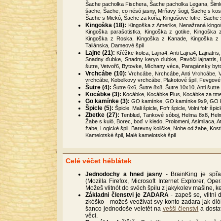
Šache pacholka Fischera, Šache pacholka Legana, Šiml
šache, Šache, co nésó jasny, Mrňavy šogi, Šache s ko
Šache s Mickó, Šache za koňa, Kingošove fofre, Šache s
Kingoška (18):
Kingoška z Amerike, Nenažraná kingo
Kingoška parašotistka, Kingoška z gotike, Kingoška
Kingoška z Roska, Kingoška z Kanade, Kingoška z T
Taliánska, Dameové špil
Lajne (21):
Křéžke-kolca, Lajna4, Anti Lajna4, Lajnatr
Snadny ďubke, Snadny keryo ďubke, Pavóči lajnatris
šutre, Vetvoř6, Bytovke, Míchany véca, Paragánsky byt
Vrchcábe (10):
Vrchcábe, Nrchcábe, Anti Vrchcábe, 
vrchcábe, Kobelkovy vrchcábe, Plakotové špil, Fevgové 
Šutre (4):
Šutre 6x6, Šutre 8x8, Šutre 10x10, Anti šutre
Kocábke (3):
Kocábke, Kocábke Plus, Kocábke za tm
Go kamínke (3):
GO kamínke, GO kamínke 9x9, GO 
Špicle (5):
Špicle, Mali špicle, Fofr špicle, Volni fofr špicl
Zbetke (27):
Tenblud, Tankové sóboj, Helma 8x8, Hel
Žabe s kuló, Borec, boď v kledo, Prolomeni, Asimilaca, A
žabe, Logické špil, Barevny količke, Nohe od žabe, Kost
Kamelotské špil, Malé kamelotské špil
Celé véčet héblátek
Jednodochy a hned jasny
- BrainKing je spř
(Mozilla Firefox, Microsoft Internet Explorer, O
Možeš vlitnót do svéch špilu z jakykolev mašine, ke
Základni členstvi je ZADARA
- zapeš se, vlitni
zkóško - možeš veoživat svy konto zadara jak d
šanco jednodoše veletět na
vešši členstvi
a dosta
věci.