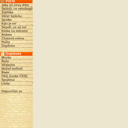
Počte
Jaky só novy drbe
Špiloši, co vehrávajó
Žebřéke
Véčet špilošu
Spolke
Kdo je toť
Sópeři, co só toť
Klobe na mloveni
Ankete
Chatová cemra
Počte
Óspěche
Doptávke
Mozke
Řeče
Vésleche
Možeš helfnót
Rade
FAQ (česke ČKD)
Spojnica
Linke
Odporóčet se