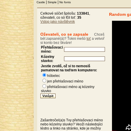
|
|
Castle
Simple
No fonts
Celkové sóčet špilošu:
133841
,
Random g
oževateli, co só fčil toť:
35
Vstop jako návštěvnik
Oževateli, co se zapsale
Chceš
bét zapsané(á)? Ťokni mešó
toť
a vetvoř
si konto bez škváre!
Přehlašovaci
méno:
Kózelny
sluvko:
Jestle zvoliš, ož si to nemosiš
pamatovat na toďtem komputero:
hóbelec
jen přehlašovaci méno
přehlašovaci méno aj kózelny
sluvko
Zašantročel(a)s Tvy přehlašovaci méno
nebo kózelny sluvko? Veoži následojíci
léstro a linko na stránko, kde je možny