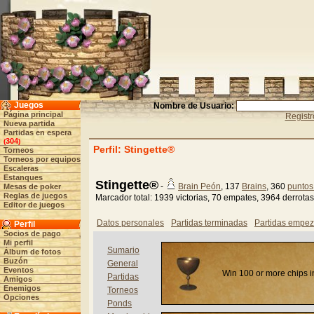
Juegos
Nombre de Usuario:
Página principal
Registr
Nueva partida
Partidas en espera
304
(
)
Perfil: Stingette®
Torneos
Torneos por equipos
Escaleras
Estanques
Stingette®
-
Brain Peón
, 137
Brains
, 360
puntos
Mesas de poker
Reglas de juegos
Marcador total: 1939 victorias, 70 empates, 3964 derrota
Editor de juegos
Datos personales
Partidas terminadas
Partidas empe
Perfil
Socios de pago
Mi perfil
Sumario
Álbum de fotos
Buzón
General
Eventos
Win 100 or more chips in
Partidas
Amigos
Enemigos
Torneos
Opciones
Ponds