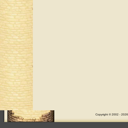
Copyright © 2002 - 2026