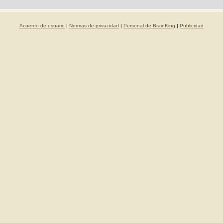
Acuerdo de usuario
|
Normas de privacidad
|
Personal de BrainKing
|
Publicidad