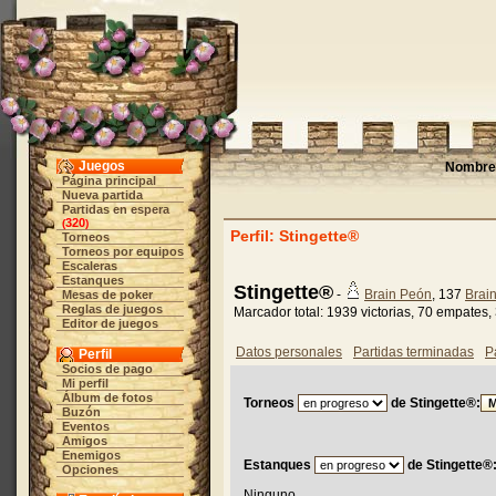
Juegos
Nombre 
Página principal
Nueva partida
Partidas en espera
320
(
)
Perfil: Stingette®
Torneos
Torneos por equipos
Escaleras
Estanques
Stingette®
-
Brain Peón
, 137
Brai
Mesas de poker
Reglas de juegos
Marcador total: 1939 victorias, 70 empates,
Editor de juegos
Datos personales
Partidas terminadas
P
Perfil
Socios de pago
Mi perfil
Álbum de fotos
Torneos
de Stingette®:
Buzón
Eventos
Amigos
Enemigos
Estanques
de Stingette®
Opciones
Ninguno.