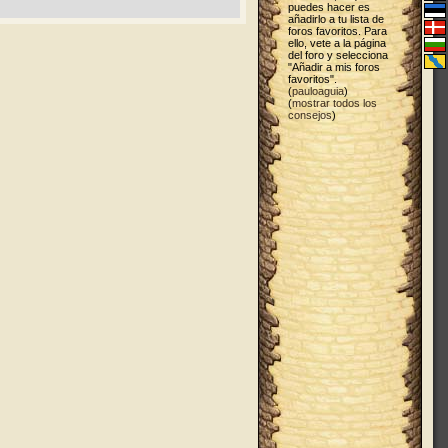
puedes hacer es
añadirlo a tu lista de
foros favoritos. Para
ello, vete a la página
del foro y selecciona
"Añadir a mis foros
favoritos".
(
pauloaguia
)
(
mostrar todos los
consejos
)