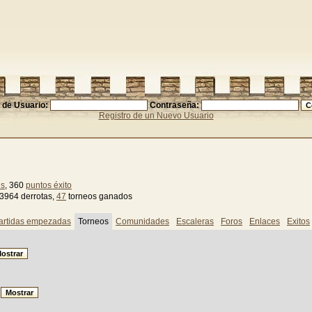
de Usuario:
Contraseña:
Registro de un Nuevo Usuario
ns
, 360
puntos éxito
 3964 derrotas,
47
torneos ganados
artidas empezadas
Torneos
Comunidades
Escaleras
Foros
Enlaces
Exitos
: