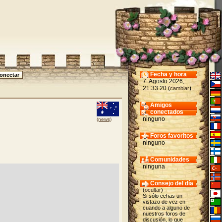
Fecha y hora
7. Agosto 2026,
21:33:20 (
)
cambiar
Amigos
conectados
ninguno
(news)
Foros favoritos
ninguno
Comunidades
ninguna
Consejo del día
(
ocultar
)
Si sólo echas un
vistazo de vez en
cuando a alguno de
nuestros foros de
discusión, lo que