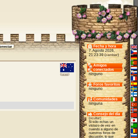
Fecha y hora
7. Agosto 2026,
21:23:39 (
)
cambiar
Amigos
conectados
ninguno
(news)
Foros favoritos
ninguno
Comunidades
ninguna
Consejo del día
(
ocultar
)
Si sólo echas un
vistazo de vez en
cuando a alguno de
nuestros foros de
discusión, lo que