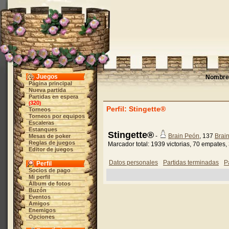
Juegos
Nombre 
Página principal
Nueva partida
Partidas en espera
320
(
)
Perfil: Stingette®
Torneos
Torneos por equipos
Escaleras
Estanques
Stingette®
-
Brain Peón
, 137
Brai
Mesas de poker
Reglas de juegos
Marcador total: 1939 victorias, 70 empates,
Editor de juegos
Datos personales
Partidas terminadas
P
Perfil
Socios de pago
Mi perfil
Álbum de fotos
Buzón
Eventos
Amigos
Enemigos
Opciones