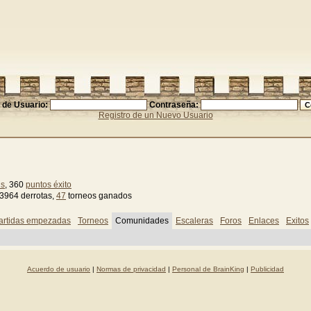
de Usuario:
Contraseña:
Registro de un Nuevo Usuario
ns
, 360
puntos éxito
 3964 derrotas,
47
torneos ganados
artidas empezadas
Torneos
Comunidades
Escaleras
Foros
Enlaces
Exitos
Acuerdo de usuario
|
Normas de privacidad
|
Personal de BrainKing
|
Publicidad