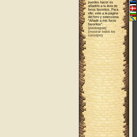
puedes hacer es
añadirlo a tu lista de
foros favoritos. Para
ello, vete a la página
del foro y selecciona
"Añadir a mis foros
favoritos".
(
pauloaguia
)
(
mostrar todos los
consejos
)