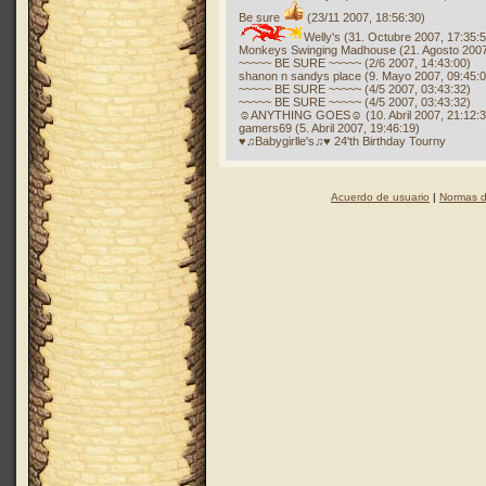
Be sure
(23/11 2007, 18:56:30)
Welly's (31. Octubre 2007, 17:35:
Monkeys Swinging Madhouse (21. Agosto 2007
~~~~~ BE SURE ~~~~~ (2/6 2007, 14:43:00)
shanon n sandys place (9. Mayo 2007, 09:45:0
~~~~~ BE SURE ~~~~~ (4/5 2007, 03:43:32)
~~~~~ BE SURE ~~~~~ (4/5 2007, 03:43:32)
☺ANYTHING GOES☺ (10. Abril 2007, 21:12:3
gamers69 (5. Abril 2007, 19:46:19)
♥♫Babygirlle's♫♥ 24'th Birthday Tourny
Acuerdo de usuario
|
Normas d