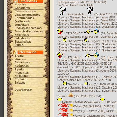
Estadísticas
Picking up pieces (4/5 2010, 00:46:46)
Noticias
1499 and Under Knight Fight
Ganadores
Clasificaciones
Game addicts
(27. Abril 2010, 1
Lista de jugadores
Monkeys Swinging Madhouse (4. Enero 2010, 
Comunidades
Monkeys Swinging Madhouse (4. Enero 2010, 
Quién está
Monkeys Swinging Madhouse (1. Febrero 2010
conectado
Monkeys Swinging Madhouse (28. Diciembre 2
Rivales conectados
Foro de discusiones
LET'S DANCE
(15. Diciemb
Encuestas
Monkeys Swinging Madhouse (8. Diciembre 20
Sala de chat
☼☼
Ŧħε Saltεrηs
☼☼ (26/11 2009, 14:32
Estadísticas
Monkeys Swinging Madhouse (22. Noviembre 2
Éxitos
Monkeys Swinging Madhouse (13. Noviembre 2
Monkeys Swinging Madhouse (13. Noviembre 2
Información
Brains
LET'S DANCE
(12. Noviemb
Idiomas
Monkeys Swinging Madhouse (13. Octubre 200
Entrevistas
¶GAME-☼-HOLICS¶ (28/9 2009, 01:58:29)
Ayúdanos
ℰmerald ℂove (26. Septiembre 2009, 14:38:20)
Ayuda
Monkeys Swinging Madhouse (3. Agosto 2009,
Preguntas
12000 :D
Frecuentes
Monkeys Swinging Madhouse (10. Febrero 200
Contacto
Charity's place (27. Enero 2009, 20:52:38)
Enlaces
☼☼
Ŧħε Saltεrηs
☼☼ (3/1 2009, 01:49:0
Monkeys Swinging Madhouse (17. Octubre 200
Desconectar
Monkeys Swinging Madhouse (10. Septiembre 
Be sure
(30/5 2008, 22:53:34)
Summer Flames Ocean Apart
(19. May
Welly's (20. Abril 2008, 13:37:19)
Welly's (1. Febrero 2008, 14:19:01
Welly's (1. Diciembre 2007, 09:21: