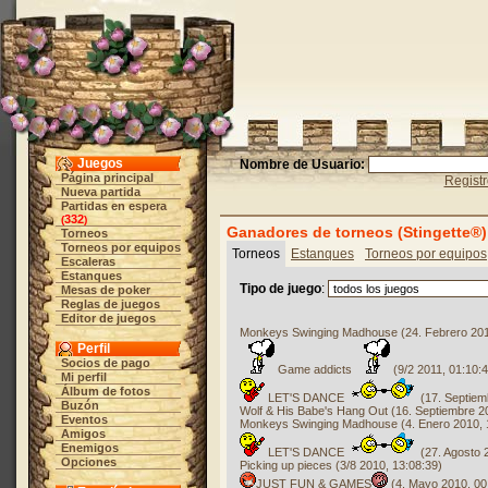
Juegos
Nombre de Usuario:
Página principal
Regist
Nueva partida
Partidas en espera
332
(
)
Ganadores de torneos (Stingette®)
Torneos
Torneos por equipos
Torneos
Estanques
Torneos por equipos
Escaleras
Estanques
Tipo de juego
:
Mesas de poker
Reglas de juegos
Editor de juegos
Monkeys Swinging Madhouse (24. Febrero 201
Perfil
Socios de pago
Game addicts
(9/2 2011, 01:10:4
Mi perfil
Álbum de fotos
LET'S DANCE
(17. Septiem
Buzón
Wolf & His Babe's Hang Out (16. Septiembre 2
Eventos
Monkeys Swinging Madhouse (4. Enero 2010, 
Amigos
Enemigos
LET'S DANCE
(27. Agosto 
Opciones
Picking up pieces (3/8 2010, 13:08:39)
JUST FUN & GAMES
(4. Mayo 2010, 00