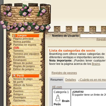
Juegos
Nombre de Usuario:
Página principal
Regist
Nueva partida
Partidas en espera
318
(
)
Lista de categorías de socio
Torneos
Torneos por equipos
BrainKing.com ofrece varias categorías de 
Escaleras
diferentes ventajas e importantes servicios.
Estanques
Nota importante:
¡Puedes tener cualquier
Mesas de poker
favor lee la página acerca de los
Brains
.
Reglas de juegos
Editor de juegos
Registro de peones
Perfil
Socios de pago
Resumen
Detalles
¿Cuánto es en mi mo
Mi perfil
Álbum de fotos
XE.com
Buzón
Eventos
Categoría 1
¡GRATIS!
Amigos
El jugador tiene un límite de 
Enemigos
Opciones
Brain
Peón