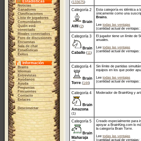
Estadísticas
(
133675
)
Noticias
Ganadores
Categoría 2
Esta categoría es idéntica a 
únicamente como una suscrip
Clasificaciones
Brains
.
Lista de jugadores
Brain
Comunidades
Lee
todas las ventajas
Quién está
Alfil
(
2
)
(cantidad actual de ventajas:
conectado
Rivales conectados
Categoría 3
El jugador tiene un límite de 
Foro de discusiones
anuales.
Encuestas
Sala de chat
Lee
todas las ventajas
Brain
Estadísticas
(cantidad actual de ventajas:
Caballo
(
11
)
Éxitos
Información
Categoría 4
Sin límite de partidas simultá
Brains
equipos en los que poder apu
Idiomas
Entrevistas
Lee
todas las ventajas
Brain
Ayúdanos
(cantidad actual de ventajas:
Torre
(
144
)
Ayuda
Preguntas
Frecuentes
Categoría 4
Moderador de BrainKing y arti
Contacto
Enlaces
Brain
Desconectar
Amazona
(1)
Categoría 5
Creado especialmente para i
apoyar a BrainKing.com lo má
la categoría Brain Torre.
Brain
Lee
todas las ventajas
Maharaja
(cantidad actual de ventajas: