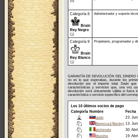
(0)
Categoría 8
Administrador y soporte técn
Brain
Rey Negro
(
1
)
Categoría 9
Propietario, programador y d
Brain
Rey Blanco
(
1
)
GARANTÍA DE DEVOLUCIÓN DEL DINERO DURAN
no es lo que esperabas, durante los primer
devolución por el importe total. Dado qu
características y servicios que, una vez us
devolución será únicamente válida si fuera 
característica o servicio específico del corresp
Los 10 últimos socios de pago
Categoría
Nombre
Fecha
23. Jun
lasto
13. Jun
Berecca1(Becky)
30. Abr
alchirodo
19. Abr
fduniho