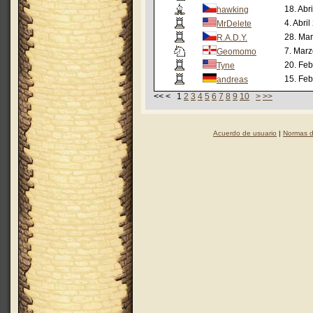
18. Abr
hawking
4. Abri
MrDelete
28. Ma
R.A.D.Y.
7. Mar
Geomomo
20. Fe
Tyne
15. Fe
andreas
<< < 1
2
3
4
5
6
7
8
9
10
>
>>
Acuerdo de usuario
|
Normas d