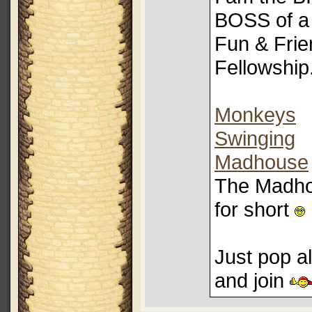
BOSS of a
Fun & Frie
Fellowship
Monkeys
Swinging
Madhouse
The Madh
for short
Just pop a
and join