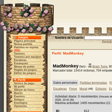
Juegos
Nombre de Usuario:
Página principal
Regist
Nueva partida
Partidas en espera
321
(
)
Perfil: MadMonkey
Torneos
Torneos por equipos
Escaleras
Estanques
MadMonkey
(Ian) -
Brain Torre
, 8
Mesas de poker
Reglas de juegos
Marcador total: 15414 victorias, 704 empat
Editor de juegos
Perfil
Datos personales
Partidas terminadas
P
Socios de pago
Mi perfil
Escaleras
Foros
Mural
Enlaces
Ex
(48)
Álbum de fotos
Buzón
Eventos
Actividad diaria: 0 movimientos
(Horario d
Amigos
2026, 10:41:36)
Enemigos
Máxima actividad: 1405 movimientos (21.
Opciones
ID:
812