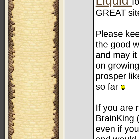
Liquid
f
GREAT si
Please ke
the good w
and may it
on growin
prosper lik
so far
If you are 
BrainKing 
even if you