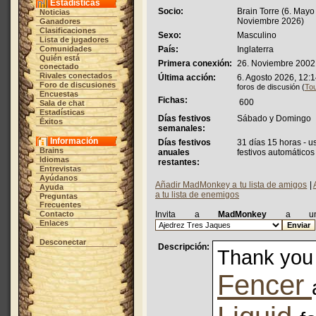
Estadísticas
Socio:
Brain Torre (6. Mayo
Noticias
Noviembre 2026)
Ganadores
Clasificaciones
Sexo:
Masculino
Lista de jugadores
Comunidades
País:
Inglaterra
Quién está
Primera conexión:
26. Noviembre 2002,
conectado
Rivales conectados
Última acción:
6. Agosto 2026, 12:
Foro de discusiones
foros de discusión (
To
Encuestas
Fichas:
600
Sala de chat
Estadísticas
Días festivos
Sábado y Domingo
Éxitos
semanales:
Información
Días festivos
31 días 15 horas - 
Brains
anuales
festivos automáticos
Idiomas
restantes:
Entrevistas
Ayúdanos
Añadir MadMonkey a tu lista de amigos
|
Ayuda
a tu lista de enemigos
Preguntas
Frecuentes
Contacto
Invita a
MadMonkey
a un 
Enlaces
Desconectar
Descripción:
Thank you
Fencer