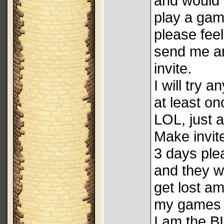
and would l
play a gam
please feel
send me a
invite.
I will try 
at least on
LOL, just 
Make invit
3 days ple
and they wi
get lost am
my game
I am the B