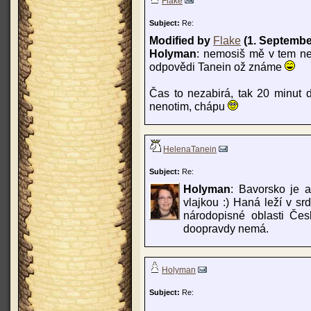
Flake
Subject:
Re:
Modified by
Flake
(1. Septembe
Holyman
: nemosiš mě v tem nec
odpovědi Tanein ož známe
Čas to nezabirá, tak 20 minut
nenotim, chápu
HelenaTanein
Subject:
Re:
Holyman
: Bavorsko je a
vlajkou :) Haná leží v sr
národopisné oblasti Česk
doopravdy nemá.
Holyman
Subject:
Re: