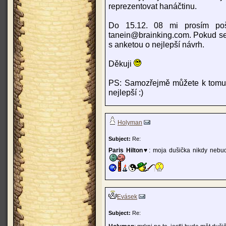
reprezentovat hanáčtinu.
Do 15.12. 08 mi prosím poš
tanein@brainking.com. Pokud se 
s anketou o nejlepší návrh.
Děkuji
PS: Samozřejmě můžete k tomu p
nejlepší :)
Holyman
Subject:
Re:
Paris Hilton♥
: moja dušička nikdy nebud
Evásek
Subject:
Re: