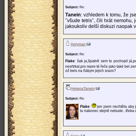
Subject:
Re:
Tanein
: vzhledem k tomu, že js
"všude tetris", čili hrát nemohu
jakoukoliv delší diskuzi naopak 
Holyman
Subject:
Re:
Flake
: šak ja,špatně sem to pochopil já,
nesrtrkal,pro repre té řeče jako také bel z
ož bels na ňákym jejich srazo?
HelenaTanein
Subject:
Re:
Flake
:
jen jsem nechtěla aby j
tu nakonec stejně nebude...třeba m