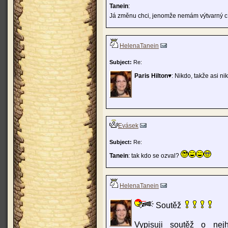
Tanein
:
Já změnu chci, jenomže nemám výtvarný cí
HelenaTanein
Subject:
Re:
Paris Hilton♥
: Nikdo, takže asi 
Evásek
Subject:
Re:
Tanein
: tak kdo se ozval?
HelenaTanein
Soutěž
Vypisuji soutěž o nej