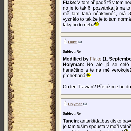
Flake
: V tom připadě tě v tom nec
no je to tak 6. pozvánka,já na t
mě tam tahá néaktivňéc, má 3 d
vyznělo to tak,že je to tam normá
taky ho to neba
Flake
Subject:
Re:
Modified by
Flake
(1. Septembe
Holyman
: No ale já se celó 
hanáčtino a te na mě verokoješ
přehébaná
Co ten Travian? Přeložime ho d
Holyman
Subject:
Re:
Tanein
: antarktida,baskitsko,bav
je tam tušim spousta v moři volně