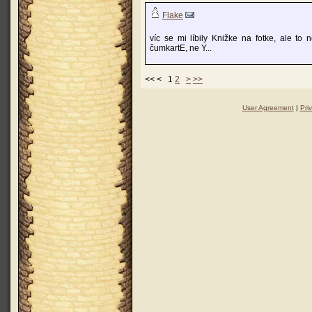
Flake
víc se mi líbily Knižke na fotke, ale to 
čumkartE, ne Y...
<< < 1
2
>
>>
User Agreement
|
Pri