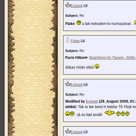
Evásek
Subject:
Re:
Flake
:
a tak nebudem to rozmazávat ...
Flake
Subject:
Re:
Paris Hilton♥
:
BrainKing.hh (Tanein, 2008
důkaz místo slibů
Evásek
Subject:
Re:
Modified by
Evásek
(28. August 2008, 01:
whikki
: Tak to fak belo! A kdebe Tě Flejk 
- já su fakt anděl
Evásek