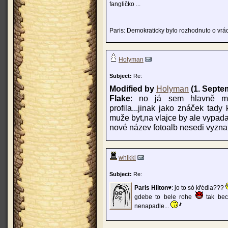
fangličko ...
Paris: Demokraticky bylo rozhodnuto o vrác
Holyman
Subject:
Re:
Modified by
Holyman
(1. Septe
Flake
: no já sem hlavně mysl
profila...jinak jako znáček tady
muže byt,na vlajce by ale vypadal
nové název fotoalb nesedi vyzn
whikki
Subject:
Re:
Paris Hilton♥
: jo to só křédla???
gdebe to bele rohe
tak bec
nenapadle...