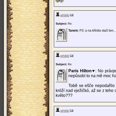
whikki
Subject:
Re:
Tanein
: PS: a na křédla stačí ten.
whikki
Subject:
Re:
Paris Hilton♥
: No právj
nepůsobí to na mě moc 
Tobě se ešče nepodařilo 
króží nad vježičkó, až se z teho
květo???
whikki