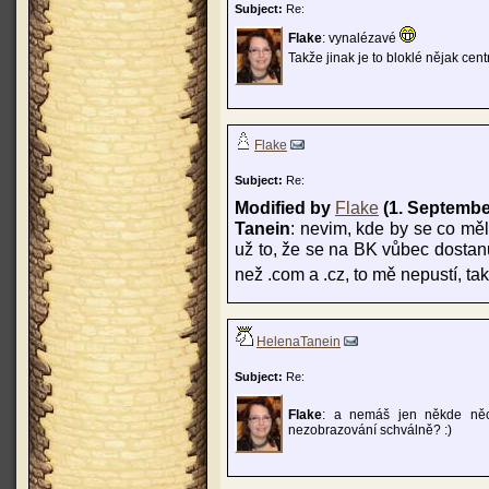
Subject:
Re:
Flake
: vynalézavé
Takže jinak je to bloklé nějak c
Flake
Subject:
Re:
Modified by
Flake
(1. Septembe
Tanein
: nevim, kde by se co mělo
už to, že se na BK vůbec dostan
než .com a .cz, to mě nepustí, t
HelenaTanein
Subject:
Re:
Flake
: a nemáš jen někde něc
nezobrazování schválně? :)