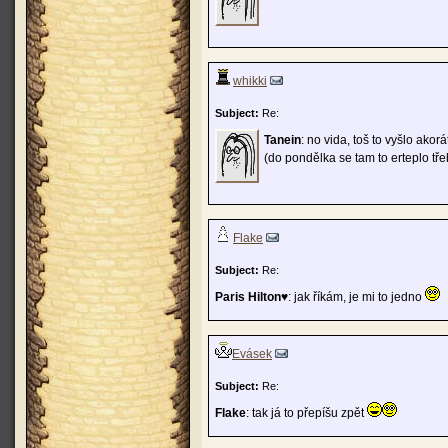
whikki
Subject:
Re:
Tanein
: no vida, toš to vyšlo akor
(do pondělka se tam to erteplo tře
Flake
Subject:
Re:
Paris Hilton♥
: jak říkám, je mi to jedno
Evásek
Subject:
Re:
Flake
: tak já to přepíšu zpět