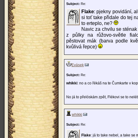
Subject:
Re:
Flake
: pjekny povidání, 
si toť take přidale do tej
to erteplo, ne?
Navic za chvilu se sténak 
z půlky na růžovo-světle fial
pěstovat mák (barva podle květ
kvůlivá řepce)
Evásek
Subject:
Re:
whikki
: no a co řékáš na te Čumkarte v ko
No já to přelóskám zpět, Flékovi se to nelé
whikki
Subject:
Re:
Flake
: já to take nebel, a take se 