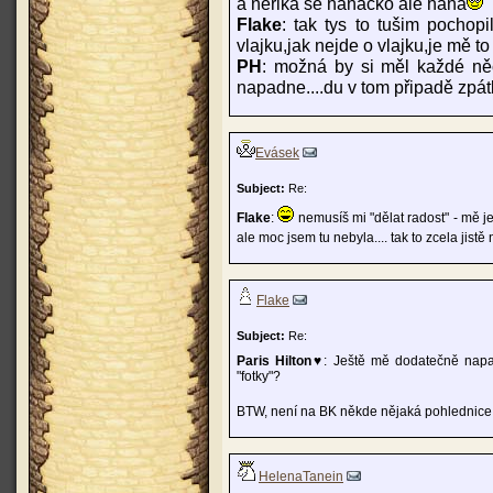
a neřiká se hanácko ale haná
Flake
: tak tys to tušim pochop
vlajku,jak nejde o vlajku,je mě to
PH
: možná by si měl každé něc
napadne....du v tom připadě zpát
Evásek
Subject:
Re:
Flake
:
nemusíš mi "dělat radost" - mě je
ale moc jsem tu nebyla.... tak to zcela jist
Flake
Subject:
Re:
Paris Hilton♥
: Ještě mě dodatečně napa
"fotky"?
BTW, není na BK někde nějaká pohlednice,
HelenaTanein