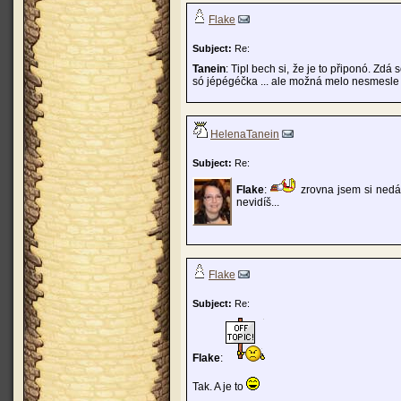
Flake
Subject:
Re:
Tanein
: Tipl bech si, že je to připonó. Zdá
só jépégéčka ... ale možná melo nesmesle .
HelenaTanein
Subject:
Re:
Flake
:
zrovna jsem si nedáv
nevidíš...
Flake
Subject:
Re:
Flake
:
Tak. A je to