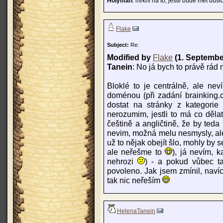
Holyman
: mrkni na to, jestli bude mět dušič
Flake
Subject:
Re:
Modified by
Flake
(1. Septembe
Tanein
: No já bych to právě rád 
Bloklé to je centrálně, ale neví
doménou (při zadání brainking.
dostat na stránky z kategorie
nerozumim, jestli to má co děla
češtině a angličtině, že by ted
nevim, možná melu nesmysly, ale
už to nějak obejít šlo, mohly by s
ale neřešme to
), já nevím, 
nehrozi
) - a pokud vůbec ta
povoleno. Jak jsem zmínil, naví
tak nic neřeším
HelenaTanein