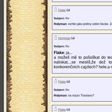
Flake
Subject:
Re:
Holyman
: xichte jako jediny vidim šecke. 
Holyman
Subject:
Re:
Flake
: ja...
a možeš mě to pošoškat do te
naliskat....se mesliš,že de
konkorenčnich cajzlech? hele,a 
Flake
Subject:
Re:
Holyman
: na srazo Traviano?
Flake