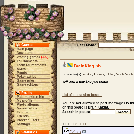
Games
User Name:
Main page
New
New game
Waiting games
339
(
)
Tournaments
Team tournaments
BrainKing.hh
Stairs
Ponds
Translator(s):
whikki
,
Luisifer
,
Flake
,
Mach Macho
Poker tables
Game rules
Tož vité o hanáckyho stolo!!!
Game editors
Profile
List of discussion boards
Paid membership
My profile
You are not allowed to post messages to th
Photo albums
on this board is Brain Knight.
Message box
Search in posts:
Events
Friends
Blocked users
Settings
<< < 1
2
>
>>
Evásek
Statistics