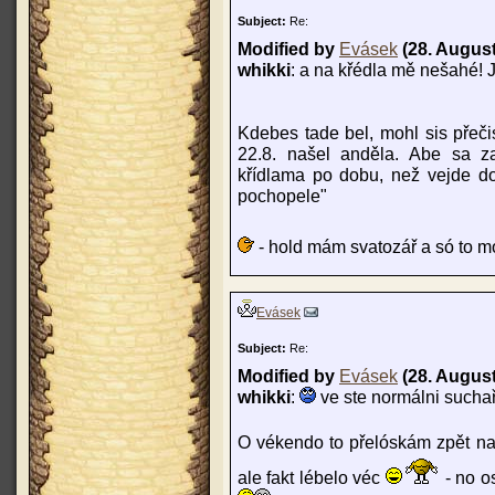
Subject:
Re:
Modified by
Evásek
(28. August
whikki
: a na křédla mě nešahé!
Kdebes tade bel, mohl sis přeči
22.8. našel anděla. Abe sa z
křídlama po dobu, než vejde d
pochopele"
- hold mám svatozář a só to mo
Evásek
Subject:
Re:
Modified by
Evásek
(28. August
whikki
:
ve ste normálni sucha
O vékendo to přelóskám zpět na
ale fakt lébelo véc
- no o