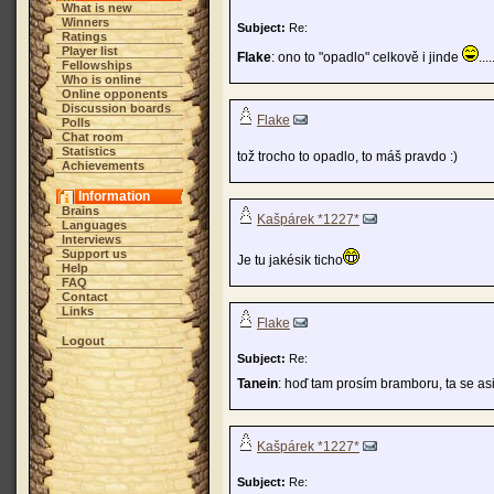
What is new
Winners
Subject:
Re:
Ratings
Player list
Flake
: ono to "opadlo" celkově i jinde
....
Fellowships
Who is online
Online opponents
Discussion boards
Flake
Polls
Chat room
Statistics
tož trocho to opadlo, to máš pravdo :)
Achievements
Information
Brains
Kašpárek *1227*
Languages
Interviews
Support us
Je tu jakésik ticho
Help
FAQ
Contact
Links
Flake
Logout
Subject:
Re:
Tanein
: hoď tam prosím bramboru, ta se asi 
Kašpárek *1227*
Subject:
Re: