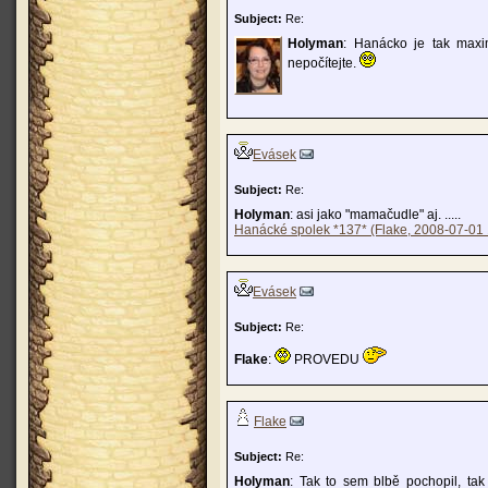
Subject:
Re:
Holyman
: Hanácko je tak maxi
nepočítejte.
Evásek
Subject:
Re:
Holyman
: asi jako "mamačudle" aj. .....
Hanácké spolek *137* (Flake, 2008-07-01 
Evásek
Subject:
Re:
Flake
:
PROVEDU
Flake
Subject:
Re:
Holyman
: Tak to sem blbě pochopil, t