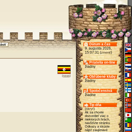
Dátum a čas
9. augusta 2026,
15:07:31 (
)
zmeniť
Priatelia on-line
žiadny
(news)
Obľúbené kluby
žiadny
Spoločenstvá
žiadne
Tip dňa
(
skryť
)
Ak sa chcete
dozvedieť viac o
niektorých hrách,
navštívte stránku
Odkazy a skúste
nájsť zaujímavé