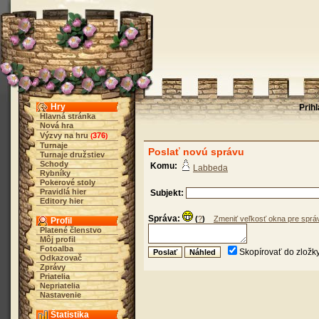
Hry
Prih
Hlavná stránka
Nová hra
Výzvy na hru
376
(
)
Turnaje
Poslať novú správu
Turnaje družstiev
Schody
Komu:
Labbeda
Rybníky
Pokerové stoly
Pravidlá hier
Subjekt:
Editory hier
Správa:
(
?
)
Zmeniť veľkosť okna pre sprá
Profil
Platené členstvo
Môj profil
Fotoalba
Skopírovať do zložk
Odkazovač
Zprávy
Priatelia
Nepriatelia
Nastavenie
Štatistika