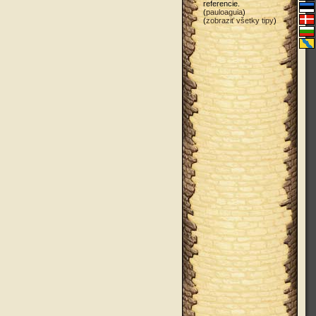
referencie.
(
pauloaguia
)
(
zobraziť všetky tipy
)