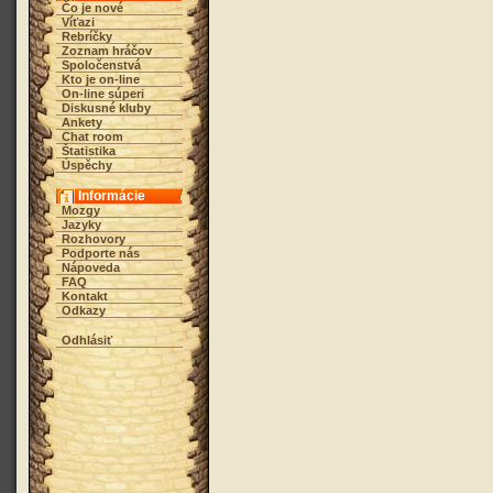
Čo je nové
Víťazi
Rebríčky
Zoznam hráčov
Spoločenstvá
Kto je on-line
On-line súperi
Diskusné kluby
Ankety
Chat room
Štatistika
Úspěchy
Informácie
Mozgy
Jazyky
Rozhovory
Podporte nás
Nápoveda
FAQ
Kontakt
Odkazy
Odhlásiť