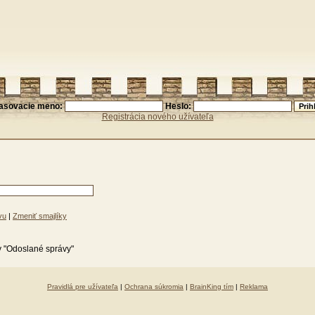
lasovacie meno:
Heslo:
Registrácia nového užívateľa
vu
|
Zmeniť smajlíky
y "Odoslané správy"
Pravidlá pre užívateľa
|
Ochrana súkromia
|
BrainKing tím
|
Reklama