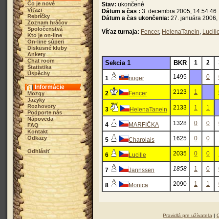
Čo je nové
Stav:
ukončené
Víťazi
Dátum a čas :
3. decembra 2005, 14:54:46
Rebríčky
Dátum a čas ukončenia:
27. januára 2006,
Zoznam hráčov
Spoločenstvá
Víťaz turnaja:
Fencer
,
HelenaTanein
,
Lucill
Kto je on-line
On-line súperi
Diskusné kluby
Ankety
Chat room
Sekcia 1
BKR
1
2
Štatistika
Úspěchy
1495
0
1
noger
Informácie
2123
1
2
Fencer
Mozgy
Jazyky
Rozhovory
2133
1
1
3
HelenaTanein
Podporte nás
Nápoveda
1328
0
0
4
MARFIČKA
FAQ
Kontakt
Odkazy
1625
0
0
5
Charolais
Odhlásiť
2035
0
0
6
Lucille
1858
1
0
7
Jannssen
2090
1
1
8
Monica
Pravidlá pre užívateľa
|