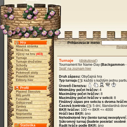
Hry
Prihlasovacie meno:
Hlavná stránka
Regist
Nová hra
Výzvy na hru
403
(
)
Turnaje
Turnaje
(
diskutovať
)
Turnaje družstiev
Tournament for Name-Day
(Backgammon
Schody
Späť na zoznam hier
Rybníky
Pokerové stoly
Pravidlá hier
Druh zápasu:
Obyčajná hra
Editory hier
Typ turnaja (
?
):
každý s každým jednu parti
Úroveň členstva:
Profil
Minimálny počet hráčov:
4
Platené členstvo
Maximálny počet hráčov:
8
Môj profil
Maximálny počet hráčov v sekcii:
8
Fotoalba
Finálový zápas pre sekciu s dvoma hráčm
Odkazovač
Časová kontrola (
?
):
5 dní, štandardná dov
Zprávy
BKR hráčov:
100 <= BKR <= 4000
Priatelia
Hráči bez BKR:
áno
Nepriatelia
Nastavenie
Nehodnotené hry (tento turnaj neovplyvní
Súkromný turnaj (budete posielať osobné
Štatistika
Řadit hráče podle BKR:
áno