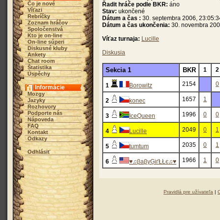
Čo je nové
Řadit hráče podle BKR:
áno
Víťazi
Stav:
ukončené
Rebríčky
Dátum a čas :
30. septembra 2006, 23:05:3
Zoznam hráčov
Dátum a čas ukončenia:
30. novembra 200
Spoločenstvá
Kto je on-line
Víťaz turnaja:
Lucille
On-line súperi
Diskusné kluby
Diskusia
Ankety
Chat room
Štatistika
Sekcia 1
BKR
1
2
Úspěchy
2154
0
1
Borowitz
Informácie
Mozgy
1657
1
Jazyky
2
konec
Rozhovory
Podporte nás
1996
0
0
3
IceQueen
Nápoveda
FAQ
2049
0
1
4
Lucille
Kontakt
Odkazy
2035
0
1
5
tumtum
Odhlásiť
1966
1
0
6
♥♫βaβyĢіґŁŁє♫♥
Pravidlá pre užívateľa
|