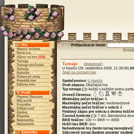
Hry
Prihlasovacie meno:
Hlavná stránka
Regist
Nová hra
Výzvy na hru
325
(
)
Turnaje
Turnaje
(
diskutovať
)
Turnaje družstiev
U Hasiče (28. septembra 2006, 21:38:06)
(
Schody
Späť na zoznam hier
Rybníky
Pokerové stoly
Pravidlá hier
Spoločenstvo:
U Hasiče
Editory hier
Druh zápasu:
Obyčajná hra
Typ turnaja (
?
):
každý s každým jednu parti
Profil
Úroveň členstva:
Platené členstvo
Minimálny počet hráčov:
6
Môj profil
Maximálny počet hráčov:
neobmedzené
Fotoalba
Maximálny počet hráčov v sekcii:
8
Odkazovač
Finálový zápas pre sekciu s dvoma hráčm
Zprávy
Časová kontrola (
?
):
7 dní, štandardná dov
Priatelia
BKR hráčov:
100 <= BKR <= 4000
Nepriatelia
Nastavenie
Hráči bez BKR:
áno
Nehodnotené hry (tento turnaj neovplyvní
Štatistika
Súkromný turnaj (budete posielať osobné