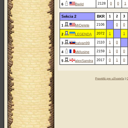
2128
0
0
1
6
Bwild
Sekcia 2
BKR
1
2
3
2106
0
0
1
MrDelete
2072
1
1
2
LEGENDA
2110
1
0
3
balvan99
2159
1
0
0
4
Mélusine
2017
0
1
0
5
alexSandra
Pravidlá pre užívateľa
|