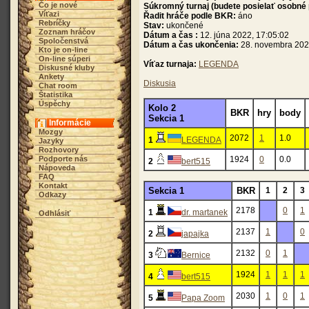
Čo je nové
Súkromný turnaj (budete posielať osobné
Víťazi
Řadit hráče podle BKR:
áno
Rebríčky
Stav:
ukončené
Zoznam hráčov
Dátum a čas :
12. júna 2022, 17:05:02
Spoločenstvá
Dátum a čas ukončenia:
28. novembra 202
Kto je on-line
On-line súperi
Víťaz turnaja:
LEGENDA
Diskusné kluby
Ankety
Diskusia
Chat room
Štatistika
Úspěchy
Kolo 2
BKR
hry
body
Sekcia 1
Informácie
Mozgy
2072
1
1.0
1
LEGENDA
Jazyky
Rozhovory
Podporte nás
1924
0
0.0
2
bert515
Nápoveda
FAQ
Kontakt
Sekcia 1
BKR
1
2
3
Odkazy
2178
0
1
1
dr. martanek
Odhlásiť
2137
1
0
2
japajka
2132
0
1
3
Bernice
1924
1
1
1
4
bert515
2030
1
0
1
5
Papa Zoom