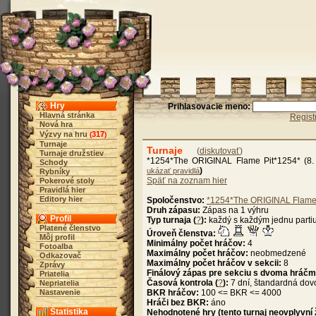
Hry
Prihlasovacie meno:
Hlavná stránka
Regist
Nová hra
Výzvy na hru
317
(
)
Turnaje
Turnaje
(
diskutovať
)
Turnaje družstiev
*1254*The ORIGINAL Flame Pit*1254* (8.
Schody
)
ukázať pravidlá
Rybníky
Späť na zoznam hier
Pokerové stoly
Pravidlá hier
Editory hier
Spoločenstvo:
*1254*The ORIGINAL Flame
Druh zápasu:
Zápas na 1 výhru
Profil
Typ turnaja (
?
):
každý s každým jednu parti
Platené členstvo
Úroveň členstva:
Môj profil
Minimálny počet hráčov:
4
Fotoalba
Maximálny počet hráčov:
neobmedzené
Odkazovač
Maximálny počet hráčov v sekcii:
8
Zprávy
Finálový zápas pre sekciu s dvoma hráčm
Priatelia
Časová kontrola (
?
):
7 dní, štandardná dov
Nepriatelia
Nastavenie
BKR hráčov:
100 <= BKR <= 4000
Hráči bez BKR:
áno
Štatistika
Nehodnotené hry (tento turnaj neovplyvní