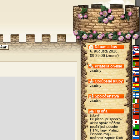
Dátum a čas
6. augusta 2026,
09:29:06 (
)
zmeniť
Priatelia on-line
žiadny
Obľúbené kluby
žiadny
Spoločenstvá
žiadne
Tip dňa
(
skryť
)
Pri písaní príspevkov
alebo správ môžete
použiť jednoduché
HTML tagy. Platiaci
členovia majú
možnosť zapnúť Rich