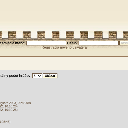
lasovacie meno:
Heslo:
Registrácia nového užívateľa
málny počet hráčov
:
ugusta 2023, 20:46:09)
2, 10:10:26)
2, 10:10:26)
3:25:46)