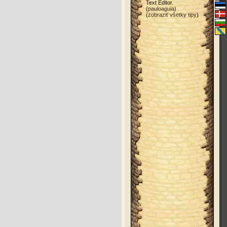
Text Editor.
(
pauloaguia
)
(
zobraziť všetky tipy
)