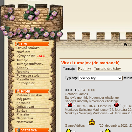
Hry
Prih
Hlavná stránka
Nová hra
Výzvy na hru
343
(
)
Turnaje
Víťazi turnajov (dr. martanek)
Turnaje družstiev
Schody
Turnaje
Rybníky
Turnaje družstev
Rybníky
Pokerové stoly
Typ hry
:
Mini
Pravidlá hier
Editory hier
<< < 1
2
3
4
>
>>
Profil
October Games
Platené členstvo
Sandy's monthly November challenge
Môj profil
Sandy's monthly November challenge
Fotoalba
The ORIGINAL Flame Pit
(13. a
Odkazovač
Monkeys Swinging Madhouse (24. februára 202
Zprávy
Monkeys Swinging Madhouse (24. februára 202
Priatelia
Nepriatelia
Nastavenie
Game Addicts
(20. decembra 2021, 2
Štatistika