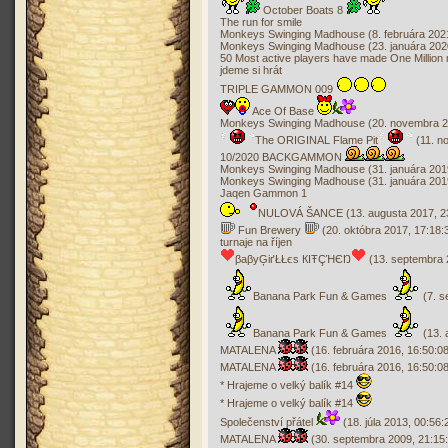
October Boats 8
The run for smile
Monkeys Swinging Madhouse (8. februára 2021
Monkeys Swinging Madhouse (23. januára 2020
50 Most active players have made One Million
jdeme si hrát
TRIPLE GAMMON 009
Ace Of Base
Monkeys Swinging Madhouse (20. novembra 20
The ORIGINAL Flame Pit
(11. n
10/2020 BACKGAMMON
Monkeys Swinging Madhouse (31. januára 2019
Monkeys Swinging Madhouse (31. januára 2019
Jaqen Gammon 1
NULOVÁ ŠANCE (13. augusta 2017, 23
Fun Brewery
(20. októbra 2017, 17:18:
turnaje na říjen
βaβyĢіґŁŁєs КIŦÇΉЄŊ
(13. septembra 
Banana Park Fun & Games
(7. s
Banana Park Fun & Games
(13. 
MATALENA
(16. februára 2016, 16:50:08
MATALENA
(16. februára 2016, 16:50:08
* Hrajeme o velký balík #14
* Hrajeme o velký balík #14
Společenství přátel
(18. júla 2013, 00:56:
MATALENA
(30. septembra 2009, 21:15