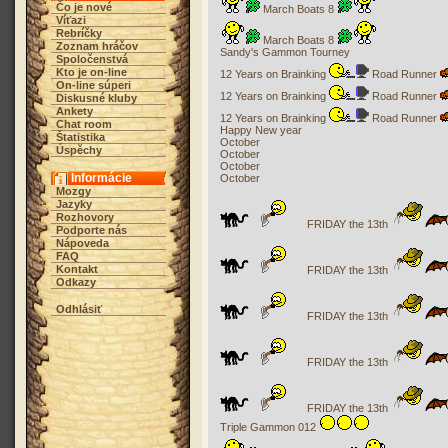
Čo je nové
March Boats 8
Víťazi
Rebríčky
March Boats 8
Zoznam hráčov
Sandy's Gammon Tourney
Spoločenstvá
Kto je on-line
12 Years on Brainking
Road Runner
On-line súperi
12 Years on Brainking
Road Runner
Diskusné kluby
Ankety
12 Years on Brainking
Road Runner
Chat room
Happy New year
Štatistika
October
Úspěchy
October
October
Informácie
October
Mozgy
Jazyky
Rozhovory
FRIDAY the 13th
Podporte nás
Nápoveda
FAQ
Kontakt
FRIDAY the 13th
Odkazy
Odhlásiť
FRIDAY the 13th
FRIDAY the 13th
FRIDAY the 13th
Triple Gammon 012