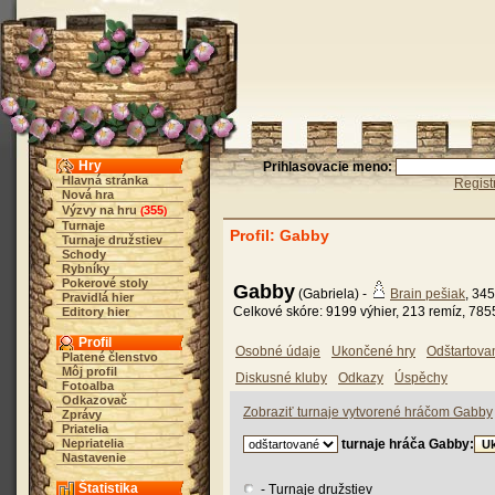
Hry
Prihlasovacie meno:
Hlavná stránka
Regist
Nová hra
Výzvy na hru
355
(
)
Turnaje
Profil: Gabby
Turnaje družstiev
Schody
Rybníky
Pokerové stoly
Gabby
(Gabriela) -
Brain pešiak
, 34
Pravidlá hier
Celkové skóre: 9199 výhier, 213 remíz, 785
Editory hier
Profil
Osobné údaje
Ukončené hry
Odštartova
Platené členstvo
Môj profil
Diskusné kluby
Odkazy
Úspěchy
Fotoalba
Odkazovač
Zobraziť turnaje vytvorené hráčom Gabby
Zprávy
Priatelia
Nepriatelia
turnaje hráča Gabby:
Nastavenie
Štatistika
- Turnaje družstiev