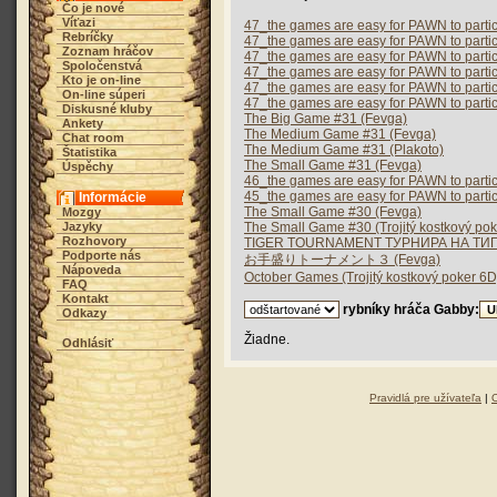
Čo je nové
Víťazi
47_the games are easy for PAWN to partici
Rebríčky
47_the games are easy for PAWN to partici
Zoznam hráčov
47_the games are easy for PAWN to parti
Spoločenstvá
47_the games are easy for PAWN to parti
Kto je on-line
47_the games are easy for PAWN to parti
On-line súperi
47_the games are easy for PAWN to parti
Diskusné kluby
The Big Game #31 (Fevga)
Ankety
The Medium Game #31 (Fevga)
Chat room
The Medium Game #31 (Plakoto)
Štatistika
The Small Game #31 (Fevga)
Úspěchy
46_the games are easy for PAWN to parti
45_the games are easy for PAWN to parti
Informácie
The Small Game #30 (Fevga)
Mozgy
Jazyky
The Small Game #30 (Trojitý kostkový pok
Rozhovory
TIGER TOURNAMENT ТУРНИРА НА ТИГЪ
Podporte nás
お手盛りトーナメント３ (Fevga)
Nápoveda
October Games (Trojitý kostkový poker 6D
FAQ
Kontakt
rybníky hráča Gabby:
Odkazy
Žiadne.
Odhlásiť
Pravidlá pre užívateľa
|