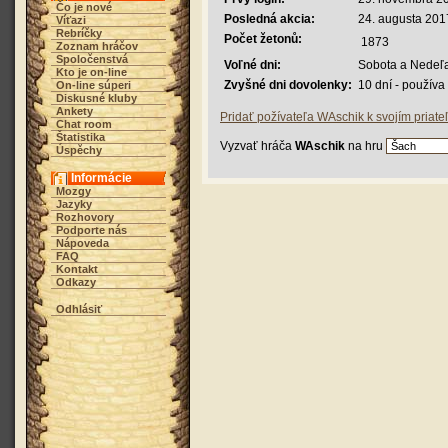
Čo je nové
Posledná akcia:
24. augusta 201
Víťazi
Rebríčky
Počet žetonů:
1873
Zoznam hráčov
Spoločenstvá
Voľné dni:
Sobota a Nedeľ
Kto je on-line
Zvyšné dni dovolenky:
10 dní - použív
On-line súperi
Diskusné kluby
Ankety
Pridať požívateľa WAschik k svojím priat
Chat room
Štatistika
Vyzvať hráča
WAschik
na hru
Úspěchy
Informácie
Mozgy
Jazyky
Rozhovory
Podporte nás
Nápoveda
FAQ
Kontakt
Odkazy
Odhlásiť