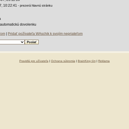
7, 10:22:41
- prezerá hlavnú stránku
a
a automatickú dovolenku
eľom
|
Pridať požívateľa WAschik k svojím nepriateľom
Pravidlá pre užívateľa
|
Ochrana súkromia
|
BrainKing tím
|
Reklama