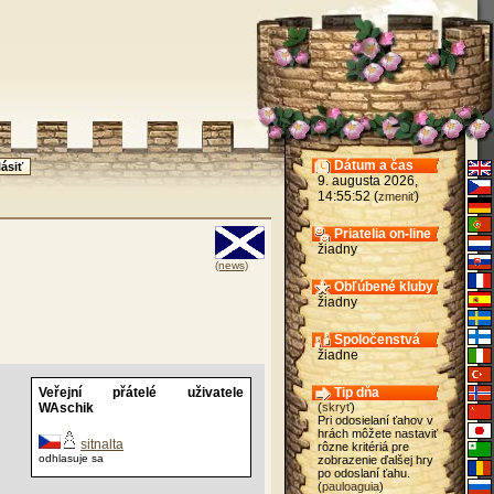
Dátum a čas
9. augusta 2026,
14:55:52 (
)
zmeniť
Priatelia on-line
žiadny
(news)
Obľúbené kluby
žiadny
Spoločenstvá
žiadne
Veřejní přátelé uživatele
Tip dňa
WAschik
(
skryť
)
Pri odosielaní ťahov v
hrách môžete nastaviť
sitnalta
rôzne kritériá pre
odhlasuje sa
zobrazenie ďalšej hry
po odoslaní ťahu.
(
pauloaguia
)