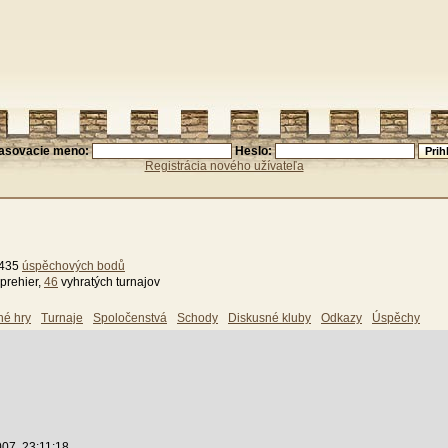
lasovacie meno:
Heslo:
Registrácia nového užívateľa
 435
úspěchových bodů
prehier,
46
vyhratých turnajov
né hry
Turnaje
Spoločenstvá
Schody
Diskusné kluby
Odkazy
Úspěchy
07, 23:11:18