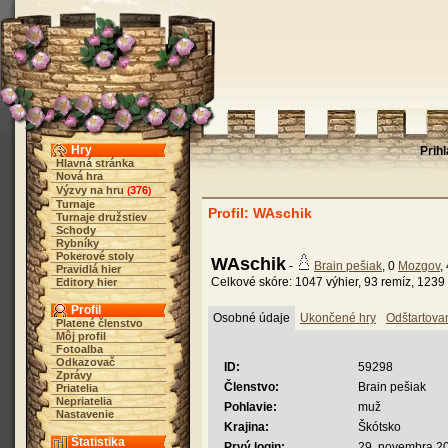
Hry
Prih
Hlavná stránka
Nová hra
Výzvy na hru
376
(
)
Turnaje
Profil: WAschik
Turnaje družstiev
Schody
Rybníky
Pokerové stoly
WAschik
-
Brain pešiak
, 0
Mozgov
,
Pravidlá hier
Celkové skóre: 1047 výhier, 93 remíz, 1239 
Editory hier
Profil
Osobné údaje
Ukončené hry
Odštartova
Platené členstvo
Môj profil
Fotoalba
Odkazovač
ID:
59298
Zprávy
Členstvo:
Brain pešiak
Priatelia
Nepriatelia
Pohlavie:
muž
Nastavenie
Krajina:
Škótsko
Štatistika
Prvý login:
29. novembra 20