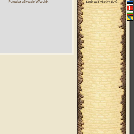
Fotoalba uživatele WAschik
(
zobraziť všetky tipy
)