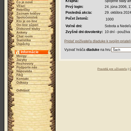
Krajina:
Spojené štáty a
Čo je nové
Víťazi
Prvý login:
24. júna 2006, 1
Rebríčky
Posledná akcia:
29. októbra 2024
Zoznam hráčov
Spoločenstvá
Počet žetonů:
1000
Kto je on-line
On-line súperi
Voľné dni:
Sobota a Nedeľ
Diskusné kluby
Zvyšné dni dovolenky:
10 dní - použív
Ankety
Chat room
Štatistika
Pridať požívateľa dladuke k svojím priate
Úspěchy
Vyzvať hráča
dladuke
na hru
Informácie
Mozgy
Jazyky
Rozhovory
Podporte nás
Pravidlá pre užívateľa
|
Nápoveda
FAQ
Kontakt
Odkazy
Odhlásiť