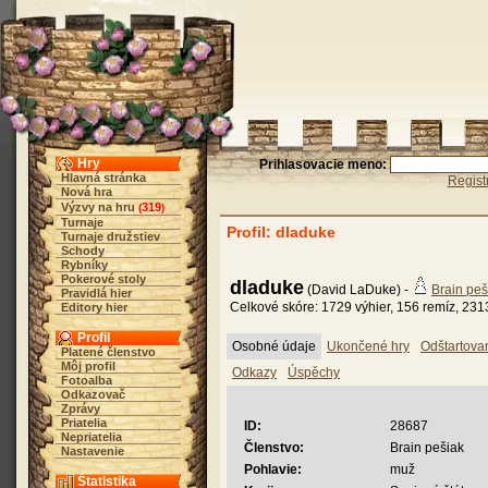
Hry
Prihlasovacie meno:
Hlavná stránka
Regist
Nová hra
Výzvy na hru
319
(
)
Turnaje
Profil: dladuke
Turnaje družstiev
Schody
Rybníky
Pokerové stoly
dladuke
(David LaDuke) -
Brain peš
Pravidlá hier
Celkové skóre: 1729 výhier, 156 remíz, 2313
Editory hier
Profil
Osobné údaje
Ukončené hry
Odštartova
Platené členstvo
Môj profil
Odkazy
Úspěchy
Fotoalba
Odkazovač
Zprávy
Priatelia
ID:
28687
Nepriatelia
Členstvo:
Brain pešiak
Nastavenie
Pohlavie:
muž
Štatistika