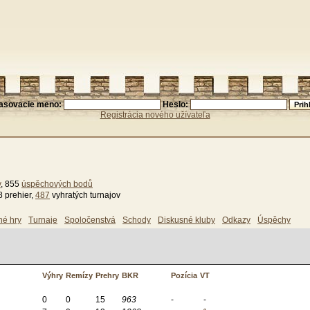
lasovacie meno:
Heslo:
Registrácia nového užívateľa
v
, 855
úspěchových bodů
8 prehier,
487
vyhratých turnajov
né hry
Turnaje
Spoločenstvá
Schody
Diskusné kluby
Odkazy
Úspěchy
Výhry
Remízy
Prehry
BKR
Pozícia
VT
0
0
15
963
-
-