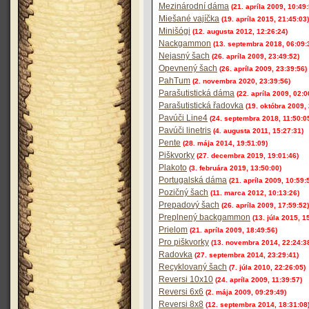
Mezinárodní dáma
(21. apríla 2009, 10:49:
Miešané vajíčka
(19. apríla 2015, 21:45:03)
Minišógi
(12. augusta 2012, 12:26:24)
Nackgammon
(13. septembra 2018, 06:09:
Nejasný šach
(26. apríla 2009, 23:49:52)
Opevnený šach
(26. apríla 2009, 23:39:56)
PahTum
(2. novembra 2020, 23:39:56)
Parašutistická dáma
(22. apríla 2009, 02:0
Parašutistická řadovka
(19. októbra 2009,
Pavúči Line4
(24. septembra 2018, 11:50:0
Pavúči linetris
(4. augusta 2011, 15:27:31)
Pente
(28. mája 2014, 19:51:09)
Piškvorky
(27. decembra 2019, 19:01:46)
Plakoto
(3. februára 2019, 13:50:00)
Portugalská dáma
(21. apríla 2009, 10:59:
Pozičný šach
(11. marca 2012, 10:13:26)
Prepadový šach
(26. apríla 2009, 17:59:52)
Preplnený backgammon
(13. júla 2015, 1
Prielom
(21. apríla 2009, 18:49:56)
Pro piškvorky
(13. novembra 2014, 22:24:3
Radovka
(27. septembra 2014, 23:29:41)
Recyklovaný šach
(7. júla 2010, 22:26:05)
Reversi 10x10
(24. apríla 2009, 11:39:57)
Reversi 6x6
(2. mája 2009, 09:29:49)
Reversi 8x8
(12. septembra 2014, 18:31:08