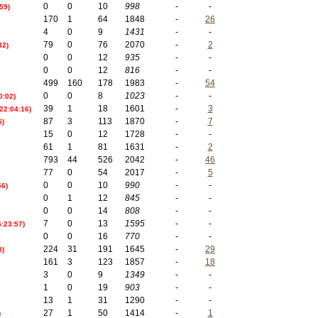
0
0
10
998
-
-
59)
170
1
64
1848
-
26
4
0
9
1431
-
-
79
0
76
2070
-
2
32)
0
0
12
935
-
-
0
0
12
816
-
-
499
160
178
1983
-
54
0
0
8
1023
-
-
0:02)
39
1
18
1601
-
3
 22:04:16)
87
3
113
1870
-
7
5)
15
0
12
1728
-
-
61
1
81
1631
-
2
793
44
526
2042
-
46
77
0
54
2017
-
5
0
0
10
990
-
-
56)
0
1
12
845
-
-
0
0
14
808
-
-
7
0
13
1595
-
-
5:23:57)
0
0
16
770
-
-
224
31
191
1645
-
29
8)
161
3
123
1857
-
18
3
0
9
1349
-
-
1
0
19
903
-
-
13
1
31
1290
-
-
27
1
50
1414
-
1
)