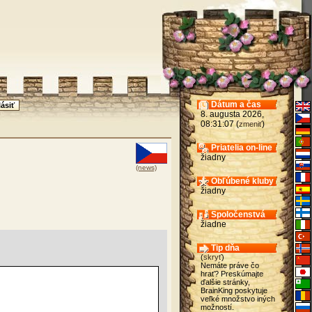
Dátum a čas
8. augusta 2026,
08:31:07 (
)
zmeniť
Priatelia on-line
žiadny
(news)
Obľúbené kluby
žiadny
Spoločenstvá
žiadne
Tip dňa
(
skryť
)
Nemáte práve čo
hrať? Preskúmajte
ďalšie stránky,
BrainKing poskytuje
veľké množstvo iných
možností.