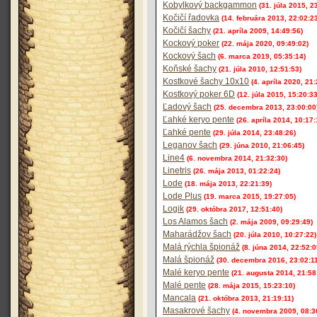
Kobylkový backgammon
(31. júla 2015, 2
Kočičí řadovka
(14. februára 2013, 22:02:2
Kočičí šachy
(21. apríla 2009, 14:49:56)
Kockový poker
(22. mája 2020, 09:49:02)
Kockový šach
(6. marca 2019, 05:35:14)
Koňské šachy
(21. júla 2010, 12:51:53)
Kostkové šachy 10x10
(4. apríla 2020, 21
Kostkový poker 6D
(12. júla 2015, 15:20:33
Ľadový šach
(25. decembra 2013, 23:00:00
Ľahké keryo pente
(26. apríla 2014, 10:17:
Ľahké pente
(29. júla 2014, 23:48:26)
Leganov šach
(29. júna 2010, 21:06:45)
Line4
(6. novembra 2014, 21:32:30)
Linetris
(26. mája 2013, 01:22:24)
Lode
(18. mája 2013, 22:21:39)
Lode Plus
(19. marca 2015, 19:27:05)
Logik
(29. októbra 2017, 12:51:40)
Los Alamos šach
(2. mája 2009, 09:29:49)
Maharádžov šach
(20. júla 2010, 10:27:22)
Malá rýchla špionáž
(8. júna 2014, 22:52:0
Malá špionáž
(30. decembra 2016, 23:02:11
Malé keryo pente
(21. augusta 2014, 21:58
Malé pente
(28. mája 2015, 15:23:10)
Mancala
(21. októbra 2013, 21:19:11)
Masakrové šachy
(4. novembra 2009, 08:3