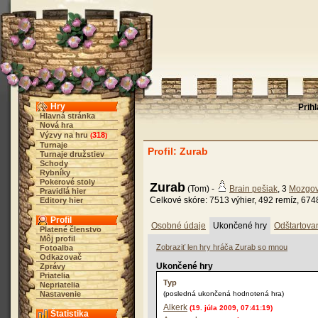
Hry
Prih
Hlavná stránka
Nová hra
Výzvy na hru
318
(
)
Turnaje
Profil: Zurab
Turnaje družstiev
Schody
Rybníky
Pokerové stoly
Zurab
(Tom) -
Brain pešiak
, 3
Mozgo
Pravidlá hier
Celkové skóre: 7513 výhier, 492 remíz, 674
Editory hier
Profil
Osobné údaje
Ukončené hry
Odštartova
Platené členstvo
Môj profil
Zobraziť len hry hráča Zurab so mnou
Fotoalba
Odkazovač
Ukončené hry
Zprávy
Priatelia
Typ
Nepriatelia
Nastavenie
(posledná ukončená hodnotená hra)
Alkerk
(19. júla 2009, 07:41:19)
Štatistika