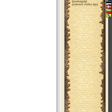
(
pauloaguia
)
(
zobraziť všetky tipy
)