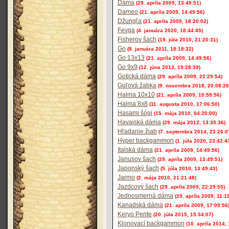
Dáma
(29. apríla 2009, 13:49:51)
Dameo
(21. apríla 2009, 14:49:56)
Džungľa
(21. apríla 2009, 18:20:02)
Fevga
(4. januára 2020, 18:44:45)
Fisherov šach
(19. júla 2010, 21:20:31)
Go
(8. januára 2011, 18:18:32)
Go 13x13
(21. apríla 2009, 14:49:56)
Go 9x9
(12. júna 2013, 19:28:39)
Gotická dáma
(29. apríla 2009, 22:29:54)
Guľová žabka
(9. novembra 2018, 20:08:26
Halma 10x10
(21. apríla 2009, 10:59:56)
Halma 8x8
(11. augusta 2010, 17:06:50)
Hasami šógi
(15. mája 2010, 04:20:00)
Havajská dáma
(29. mája 2012, 13:35:36)
Hľadanie žiab
(7. septembra 2014, 23:26:0
Hyper backgammon
(1. júla 2020, 23:42:4
Italská dáma
(21. apríla 2009, 14:49:56)
Janusov šach
(29. apríla 2009, 13:49:51)
Japonský šach
(5. júla 2010, 13:49:43)
Jarmo
(2. mája 2010, 21:21:48)
Jazdcový šach
(29. apríla 2009, 22:29:55)
Jednosmerná dáma
(29. apríla 2009, 11:1
Kanadská dáma
(21. apríla 2009, 17:09:56
Keryo Pente
(20. júla 2015, 15:34:07)
Klonovací backgammon
(10. apríla 2014,