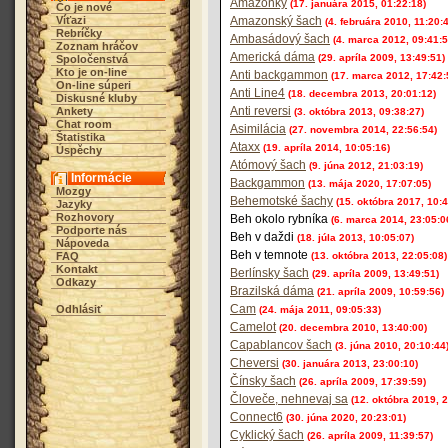
Amazonky
(17. januára 2015, 01:22:18)
Čo je nové
Víťazi
Amazonský šach
(4. februára 2010, 11:20:
Rebríčky
Ambasádový šach
(4. marca 2012, 09:41:5
Zoznam hráčov
Americká dáma
(29. apríla 2009, 13:49:51)
Spoločenstvá
Kto je on-line
Anti backgammon
(17. marca 2012, 17:42:
On-line súperi
Anti Line4
(18. decembra 2013, 20:01:12)
Diskusné kluby
Anti reversi
Ankety
(3. októbra 2013, 09:38:27)
Chat room
Asimilácia
(27. novembra 2014, 22:56:54)
Štatistika
Ataxx
(19. apríla 2014, 10:05:16)
Úspěchy
Atómový šach
(9. júna 2012, 21:03:19)
Informácie
Backgammon
(13. mája 2020, 17:07:05)
Mozgy
Behemotské šachy
(15. októbra 2017, 10:4
Jazyky
Rozhovory
Beh okolo rybníka
(6. marca 2014, 23:05:0
Podporte nás
Beh v daždi
(18. júla 2013, 10:05:07)
Nápoveda
Beh v temnote
FAQ
(13. októbra 2013, 22:05:08)
Kontakt
Berlínsky šach
(29. apríla 2009, 13:49:51)
Odkazy
Brazilská dáma
(21. apríla 2009, 10:59:56)
Cam
Odhlásiť
(24. mája 2011, 09:05:33)
Camelot
(20. decembra 2010, 13:40:00)
Capablancov šach
(3. júna 2010, 20:10:44
Cheversi
(30. januára 2013, 23:00:10)
Čínsky šach
(26. apríla 2009, 17:39:59)
Človeče, nehnevaj sa
(12. októbra 2019, 
Connect6
(30. júna 2020, 20:23:01)
Cyklický šach
(26. apríla 2009, 11:39:57)