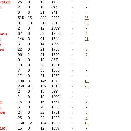
26
0
12
1730
-
-
3:20:25)
2
0
15
811
-
-
3)
9
6
21
841
-
-
515
15
382
2090
-
35
311
10
212
2010
-
23
2
0
12
1002
-
-
62
0
52
1862
-
6
:24:34)
146
3
91
1544
-
11
)
6
0
14
1327
-
-
)
22
0
21
1738
-
3
14)
96
2
91
1809
-
7
0
0
13
867
-
-
10
0
26
1561
-
-
7
0
35
1055
-
-
12
0
21
1585
-
-
190
3
146
1978
-
12
259
91
159
1810
-
26
2
0
15
988
-
-
1
0
15
1006
-
-
16
0
16
1557
-
2
9)
6
0
28
1003
-
-
)
24
0
22
1701
-
2
:05)
25
0
22
1839
-
4
160
12
134
1233
-
12
15
0
12
1159
-
-
0:00)