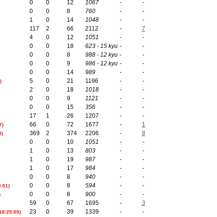
0
0
12
1067
-
-
0
0
8
760
-
-
1
0
14
1048
-
-
117
2
66
2112
-
7
4
0
12
1051
-
-
0
0
18
623 - 15 kyu
-
-
0
0
8
988 - 12 kyu
-
-
0
0
9
986 - 12 kyu
-
-
0
0
14
989
-
-
5
0
21
1196
-
-
)
2
0
18
1018
-
-
0
0
9
1121
-
-
0
0
15
356
-
-
17
1
26
1207
-
-
66
0
72
1677
-
1
7)
369
2
374
2206
-
8
3)
0
0
10
1051
-
-
1
0
13
803
-
-
1
0
19
987
-
-
1
0
17
984
-
-
0
0
8
940
-
-
0
0
8
594
-
-
9:51)
0
0
8
900
-
-
)
59
0
67
1695
-
3
23
0
39
1339
-
-
 18:25:00)