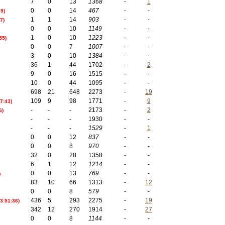
7
0
13
1368
-
1
0
0
14
467
-
-
49)
1
1
14
903
-
-
7)
0
0
10
1149
-
-
1
0
10
1223
-
-
55)
0
0
7
1007
-
-
3
0
10
1384
-
-
36
1
44
1702
-
2
9
0
16
1515
-
-
10
0
44
1095
-
-
698
21
648
2273
-
19
109
9
98
1771
-
9
7:43)
-
-
-
2173
-
2
6)
-
-
-
1930
-
-
-
-
-
1529
-
1
0
0
12
837
-
-
0
0
8
970
-
-
32
0
28
1358
-
-
6
1
12
1214
-
-
0
0
13
769
-
-
)
83
10
66
1313
-
12
0
0
8
579
-
-
436
5
293
2275
-
19
23:51:36)
342
12
270
1914
-
27
0
0
8
1144
-
-