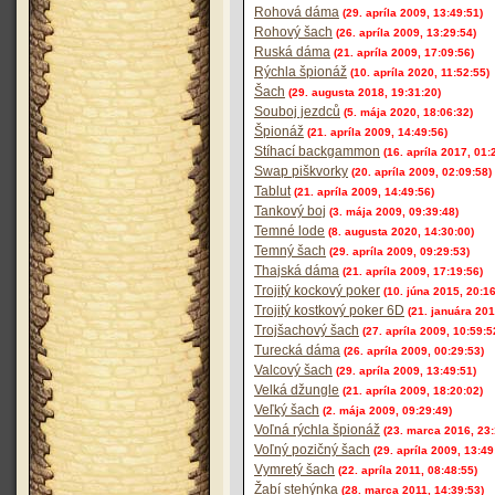
Rohová dáma
(29. apríla 2009, 13:49:51)
Rohový šach
(26. apríla 2009, 13:29:54)
Ruská dáma
(21. apríla 2009, 17:09:56)
Rýchla špionáž
(10. apríla 2020, 11:52:55)
Šach
(29. augusta 2018, 19:31:20)
Souboj jezdců
(5. mája 2020, 18:06:32)
Špionáž
(21. apríla 2009, 14:49:56)
Stíhací backgammon
(16. apríla 2017, 01:
Swap piškvorky
(20. apríla 2009, 02:09:58)
Tablut
(21. apríla 2009, 14:49:56)
Tankový boj
(3. mája 2009, 09:39:48)
Temné lode
(8. augusta 2020, 14:30:00)
Temný šach
(29. apríla 2009, 09:29:53)
Thajská dáma
(21. apríla 2009, 17:19:56)
Trojitý kockový poker
(10. júna 2015, 20:16
Trojitý kostkový poker 6D
(21. januára 201
Trojšachový šach
(27. apríla 2009, 10:59:5
Turecká dáma
(26. apríla 2009, 00:29:53)
Valcový šach
(29. apríla 2009, 13:49:51)
Velká džungle
(21. apríla 2009, 18:20:02)
Veľký šach
(2. mája 2009, 09:29:49)
Voľná rýchla špionáž
(23. marca 2016, 23:
Voľný pozičný šach
(29. apríla 2009, 13:49
Vymretý šach
(22. apríla 2011, 08:48:55)
Žabí stehýnka
(28. marca 2011, 14:39:53)