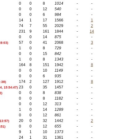
0
0
8
1014
-
-
0
0
12
540
-
-
0
0
6
984
-
-
14
1
17
1566
-
1
74
7
55
2029
-
2
231
9
161
1844
-
14
0
0
14
875
-
-
57
0
41
2068
-
3
28:03)
1
0
8
729
-
-
0
0
15
842
-
-
1
0
8
1343
-
-
164
8
151
1942
-
8
0
0
10
1149
-
-
0
0
6
935
-
-
174
2
127
1912
-
8
:38)
23
0
35
1457
-
-
4, 15:54:47)
0
0
8
838
-
-
2)
0
0
8
1182
-
-
0
0
12
313
-
-
1
0
14
1289
-
-
0
0
12
861
-
-
20
0
32
1442
-
2
13:57)
0
0
12
655
-
-
:51)
9
1
10
1373
-
-
24
1
31
1361
-
-