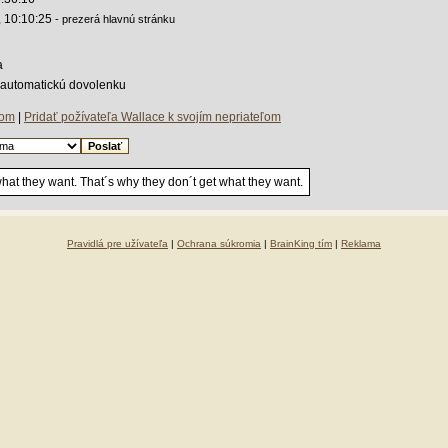
, 10:10:25
- prezerá hlavnú stránku
a
a automatickú dovolenku
ľom
|
Pridať požívateľa Wallace k svojím nepriateľom
 what they want. That´s why they don´t get what they want.
Pravidlá pre užívateľa
|
Ochrana súkromia
|
BrainKing tím
|
Reklama