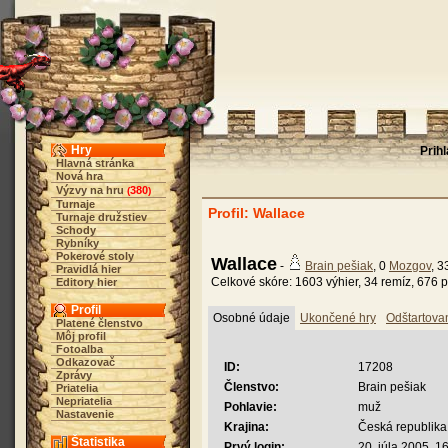
Hry
Prih
Hlavná stránka
Nová hra
Výzvy na hru
380
(
)
Turnaje
Profil: Wallace
Turnaje družstiev
Schody
Rybníky
Pokerové stoly
Wallace
-
Brain pešiak
, 0
Mozgov
, 
Pravidlá hier
Celkové skóre: 1603 výhier, 34 remíz, 676 p
Editory hier
Profil
Osobné údaje
Ukončené hry
Odštartova
Platené členstvo
Môj profil
Fotoalba
Odkazovač
ID:
17208
Zprávy
Členstvo:
Brain pešiak
Priatelia
Nepriatelia
Pohlavie:
muž
Nastavenie
Krajina:
Česká republika
Štatistika
Prvý login:
20. júla 2005, 1