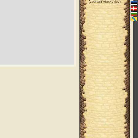
(
zobraziť všetky tipy
)