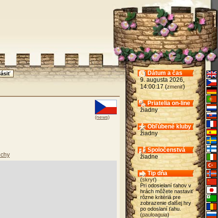
Dátum a čas
9. augusta 2026,
14:00:17 (
)
zmeniť
Priatelia on-line
žiadny
(news)
Obľúbené kluby
žiadny
Spoločenstvá
chy
žiadne
Tip dňa
(
skryť
)
Pri odosielaní ťahov v
hrách môžete nastaviť
rôzne kritériá pre
zobrazenie ďalšej hry
po odoslaní ťahu.
(
pauloaguia
)