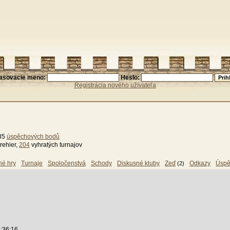
lasovacie meno:
Heslo:
Registrácia nového užívateľa
335
úspěchových bodů
rehier,
204
vyhratých turnajov
né hry
Turnaje
Spoločenstvá
Schody
Diskusné kluby
Zeď
Odkazy
Úspě
(2)
6:36:16