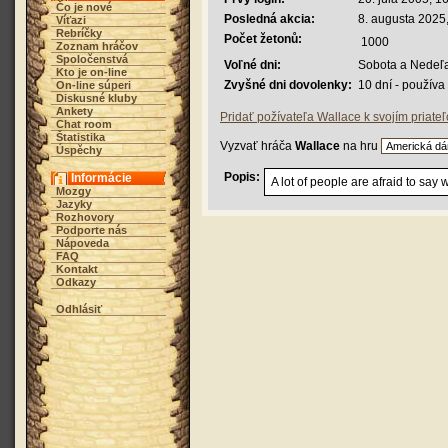
Čo je nové
Posledná akcia:
8. augusta 2025
Víťazi
Rebríčky
Počet žetonů:
1000
Zoznam hráčov
Spoločenstvá
Voľné dni:
Sobota a Nedeľ
Kto je on-line
Zvyšné dni dovolenky:
10 dní - použív
On-line súperi
Diskusné kluby
Ankety
Pridať požívateľa Wallace k svojím priate
Chat room
Štatistika
Vyzvať hráča
Wallace
na hru
Úspěchy
Popis:
Informácie
A lot of people are afraid to say
Mozgy
Jazyky
Rozhovory
Podporte nás
Nápoveda
FAQ
Kontakt
Odkazy
Odhlásiť