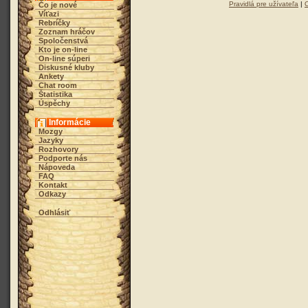
Pravidlá pre užívateľa
|
Čo je nové
Víťazi
Rebríčky
Zoznam hráčov
Spoločenstvá
Kto je on-line
On-line súperi
Diskusné kluby
Ankety
Chat room
Štatistika
Úspěchy
Informácie
Mozgy
Jazyky
Rozhovory
Podporte nás
Nápoveda
FAQ
Kontakt
Odkazy
Odhlásiť