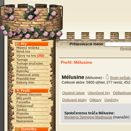
Hry
Prihlasovacie meno:
Hlavná stránka
Regist
Nová hra
Výzvy na hru
342
(
)
Turnaje
Profil: Mélusine
Turnaje družstiev
Schody
Rybníky
Pokerové stoly
Mélusine
(Mélusine) -
Brain pešiak
Pravidlá hier
Celkové skóre: 5800 výhier, 277 remíz, 452
Editory hier
Profil
Osobné údaje
Ukončené hry
Odštartova
Platené členstvo
Môj profil
Diskusné kluby
Odkazy
Úspěchy
Fotoalba
Odkazovač
Zprávy
Spoločenstva hráča Mélusine:
Priatelia
Monkeys Swinging Madhouse
(manažér)
Nepriatelia
Nastavenie
Štatistika