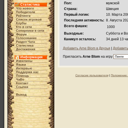
Пол:
мужской
Статистика
Что нового
Страна:
Швеция
Победители
Первый логин:
10. Марта 200
Рейтинги
Список игроков
Последняя активность:
8. Августа 20
Клубы
Всего фишек:
1000
Кто в cети
Соперники в сети
Выходные:
Суббота и В
Форум
Голосование
Каникул осталось:
34 дней 13 ч
Раздел Чата
Статистика
Добавить Arne Blom в Друзья
|
Добавить
Достижения
Пригласить
Arne Blom
на игру
Информация
Извилины
Языки
Интервью
Поддержи нас
Согласие пользователя
|
Положение 
Помощь
ЧаВо
Контакт
Ссылки
Выход