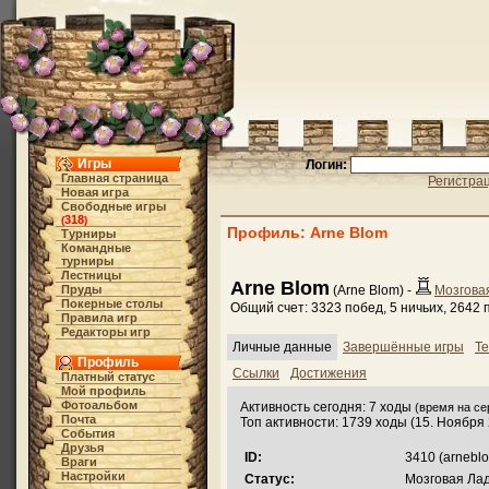
Игры
Логин:
Главная страница
Регистра
Новая игра
Свободные игры
318
(
)
Профиль: Arne Blom
Турниры
Командные
турниры
Лестницы
Arne Blom
Пруды
(Arne Blom) -
Мозгова
Покерные столы
Общий счет: 3323 побед, 5 ничьих, 2642
Правила игр
Редакторы игр
Личные данные
Завершённые игры
Те
Профиль
Ссылки
Достижения
Платный статус
Мой профиль
Фотоальбом
Активность сегодня: 7 ходы
(время на сер
Почта
Топ активности: 1739 ходы (15. Ноября
События
Друзья
ID:
3410 (arneblo
Враги
Настройки
Статус:
Мозговая Лад