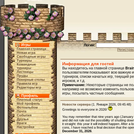
Игры
Логин:
Главная страница
Регистра
Новая игра
Свободные игры
Турниры
Информация для гостей
Командные
турниры
Вы находитесь на главной странице
Brai
Лестницы
пользователям показывают всю важную и
Пруды
турниров, списки начатых игр, текущий р
Покерные столы
игроков, и т.д.
Правила игр
Примечание:
Некоторые страницы не по
Редакторы игр
например не возможно изменить пользов
игры, посылать частные сообщения.
Профиль
Платный статус
Мой профиль
Новости сервера
(1. Января 2026, 09:45:48)
Фотоальбом
Greetings to everyone in 2026!
Почта
События
You may remember that nine years ago (January
Друзья
and did not rule out the possibility of shutting dow
Враги
it straight: this year it will indeed happen. After 
Настройки
cons, I have reached a final decision that the oper
December 31, 2026
.