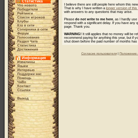
Статистика
I believe there are still people here whom this ne
Что нового
That is why I have written a
longer version of thi
Победители
with answers to any questions that may arise.
Рейтинги
Список игроков
Please
do not write to me here
, as I hardly u
Клубы
respond with a significant delay. If you have any 
Кто в cети
page. Thank you.
Соперники в сети
Форум
WARNING!
It still applies that no money will be 
Голосование
recommend paying for anything this year, but if 
Раздел Чата
shut down before the paid number of months has
Статистика
Достижения
Согласие пользователя
|
Положение 
Информация
Извилины
Языки
Интервью
Поддержи нас
Помощь
ЧаВо
Контакт
Ссылки
Выход