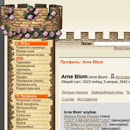
Игры
Логин:
Главная страница
Регистра
Новая игра
Свободные игры
332
(
)
Профиль: Arne Blom
Турниры
Командные
турниры
Лестницы
Arne Blom
Пруды
(Arne Blom) -
Мозгова
Покерные столы
Общий счет: 3323 побед, 5 ничьих, 2642
Правила игр
Редакторы игр
Личные данные
Завершённые игры
Те
Профиль
Ссылки
Достижения
Платный статус
Мой профиль
Фотоальбом
Почта
Arne Blom' клубов:
События
Serious Pente Players
(член)
Друзья
*1262*A WHAM BAMS*1262*
(менеджер
Враги
*75*Mikey's ClubHouse*75*
(менеджер)
Настройки
*15*Aηythiηg Goεs*15*
(менеджер)