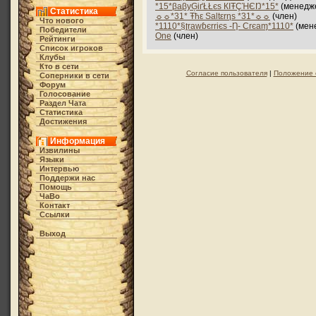
*15*βaβyĢіґŁŁєs КIŦÇΉЄŊ*15*
(менедж
Статистика
☼☼*31* Ŧħε Saltεrηs *31*☼☼
(член)
Что нового
*1110*§ʈrawɓєrriєs -Ƞ- Crєaɱ*1110*
(мен
Победители
One
(член)
Рейтинги
Список игроков
Клубы
Кто в cети
Согласие пользователя
|
Положение 
Соперники в сети
Форум
Голосование
Раздел Чата
Статистика
Достижения
Информация
Извилины
Языки
Интервью
Поддержи нас
Помощь
ЧаВо
Контакт
Ссылки
Выход