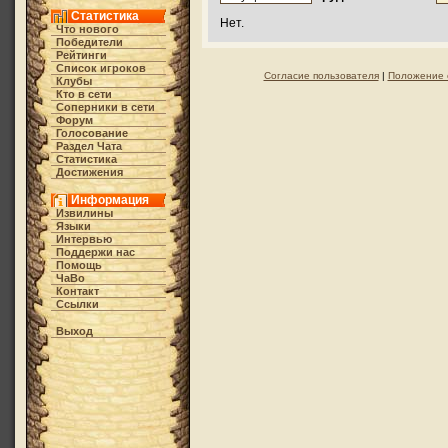
Статистика
Нет.
Что нового
Победители
Рейтинги
Список игроков
Согласие пользователя
|
Положение 
Клубы
Кто в cети
Соперники в сети
Форум
Голосование
Раздел Чата
Статистика
Достижения
Информация
Извилины
Языки
Интервью
Поддержи нас
Помощь
ЧаВо
Контакт
Ссылки
Выход