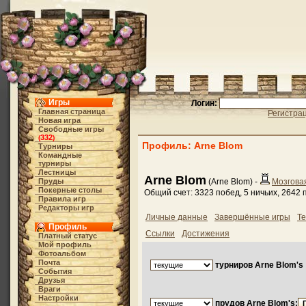
Игры
Логин:
Главная страница
Регистра
Новая игра
Свободные игры
332
(
)
Профиль: Arne Blom
Турниры
Командные
турниры
Лестницы
Arne Blom
Пруды
(Arne Blom) -
Мозгова
Покерные столы
Общий счет: 3323 побед, 5 ничьих, 2642
Правила игр
Редакторы игр
Личные данные
Завершённые игры
Те
Профиль
Ссылки
Достижения
Платный статус
Мой профиль
Фотоальбом
Почта
турниров Arne Blom's 
События
Друзья
Враги
Настройки
прудов Arne Blom's: