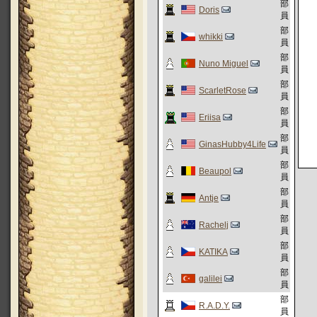
部
Doris
員
部
whikki
員
部
Nuno Miguel
員
部
ScarletRose
員
部
Eriisa
員
部
GinasHubby4Life
員
部
Beaupol
員
部
Antje
員
部
Rachelj
員
部
KATIKA
員
部
galilei
員
部
R.A.D.Y.
員