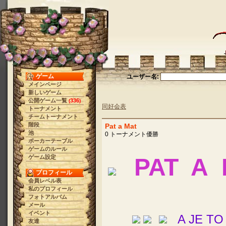
ゲーム
ユーザー名:
メインページ
新しいゲーム
公開ゲーム一覧
336
(
)
同好会表
トーナメント
チームトーナメント
階段
Pat a Mat
池
0 トーナメント優勝
ポーカーテーブル
ゲームのルール
ゲーム設定
PAT A 
プロフィール
会員レベル表
私のプロフィール
フォトアルバム
メール
イベント
A JE TO 
友達