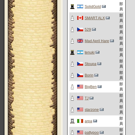
部
SolidGold
員
部
SMART ALX
員
部
529
員
部
Mad April Hare
員
部
tenuki
員
部
Stoupa
員
部
Borin
員
部
BigBen
員
部
TJ
員
部
starzone
員
部
arpa
員
部
pattypoo