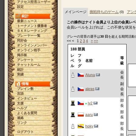
アクセス拒否ユーザー
設定
メインページ
挑戦待ちのゲーム
アン
(0)
統計
最新ニュース
この操作はナイト会員より上位の会員レベ
トーナメント優勝者
会員レベルを上げれば、この不便な状況を
ＢＫＲレーティング
プレーヤー一覧
グレーの背景の選手は
30 日
を超える期間活動
同好会
<< < 1
2
3
4
>
>>
オンラインメンバー
188 部員
オンライン相手
掲示板
レ
フ
等
アンケート
ベ
ラ
名前
級
チャットルーム
ル
グ
統計
会
実績
Aluna
長
情報
副
ブレイン数
akras
会
言語
長
インタビュー
部
iv2
支援
長
ヘルプ
部
よくある質問
aaru
長
連絡
リンク
部
hoky
長
ログアウト
部