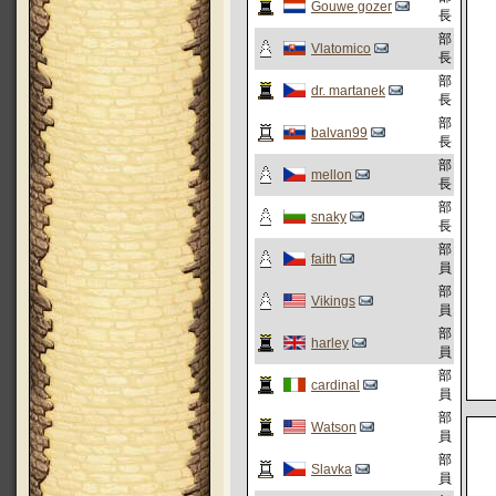
Gouwe gozer
長
部
Vlatomico
長
部
dr. martanek
長
部
balvan99
長
部
mellon
長
部
snaky
長
部
faith
員
部
Vikings
員
部
harley
員
部
cardinal
員
部
Watson
員
部
Slavka
員