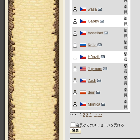
員
部
wasa
員
部
Gabby
員
部
tasselhof
員
部
Kolja
員
部
H0nzík
員
部
Jaymom
員
部
Zach
員
部
dein
員
部
Monica
員
<< < 1
2
3
4
>
>>
会長からのメッセージを受ける