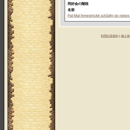
同好会の階段
名前
Pat-Mat řemeslnické schůdky do nebes 
利用許諾契約
|
個人情