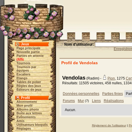
Jeux
Nom d'utilisateur:
Page principale
Enregistre
Nouvelle partie
Parties en attente
325
(
)
Profil de Vendolas
Tournois
Tournois par
équipes
Escaliers
Vendolas
Etangs
(Radim) -
Pion
, 1275
Cer
Tables de poker
Résultats: 11505 victoires, 458 nulles, 1334
Règles des jeux
Éditeurs de jeux
Données personnelles
Parties finies
Par
Profil
Forums
Mur
Liens
Réalisations
(7)
Abonnement
Mon profil
Albums photo
Aucun.
Boîte aux lettres
Evénements
Amis
Utilisateurs bloqués
Réglement de l'utilisateur
|
Pr
Réglages