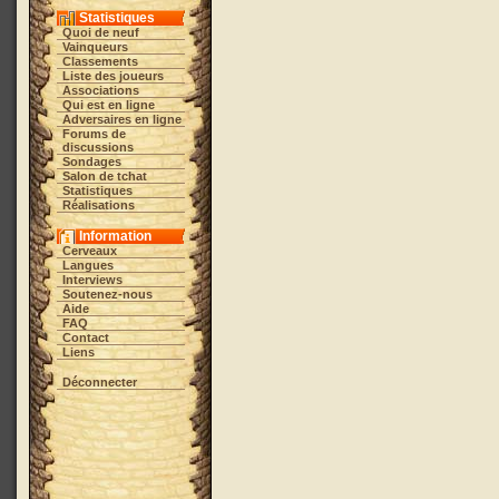
Statistiques
Quoi de neuf
Vainqueurs
Classements
Liste des joueurs
Associations
Qui est en ligne
Adversaires en ligne
Forums de
discussions
Sondages
Salon de tchat
Statistiques
Réalisations
Information
Cerveaux
Langues
Interviews
Soutenez-nous
Aide
FAQ
Contact
Liens
Déconnecter