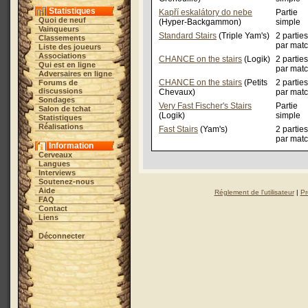
Statistiques
Kapří eskalátory do nebe
Partie
Quoi de neuf
(Hyper-Backgammon)
simple
Vainqueurs
Standard Stairs
(Triple Yam's)
2 parties
Classements
par mat
Liste des joueurs
Associations
CHANCE on the stairs
(Logik)
2 parties
Qui est en ligne
par mat
Adversaires en ligne
CHANCE on the stairs
(Petits
2 parties
Forums de
discussions
Chevaux)
par mat
Sondages
Very Fast Fischer's Stairs
Partie
Salon de tchat
(Logik)
simple
Statistiques
Réalisations
Fast Stairs
(Yam's)
2 parties
par mat
Information
Cerveaux
Langues
Interviews
Soutenez-nous
Aide
Réglement de l'utilisateur
|
Pr
FAQ
Contact
Liens
Déconnecter