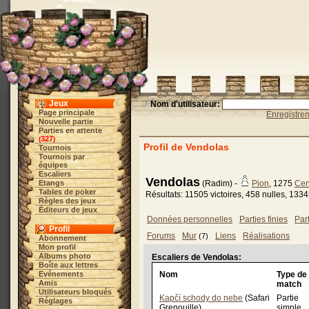
Jeux
Nom d'utilisateur:
Page principale
Enregistre
Nouvelle partie
Parties en attente
327
(
)
Profil de Vendolas
Tournois
Tournois par
équipes
Escaliers
Vendolas
Etangs
(Radim) -
Pion
, 1275
Cer
Tables de poker
Résultats: 11505 victoires, 458 nulles, 1334
Règles des jeux
Éditeurs de jeux
Données personnelles
Parties finies
Par
Profil
Forums
Mur
Liens
Réalisations
(7)
Abonnement
Mon profil
Albums photo
Escaliers de Vendolas:
Boîte aux lettres
Evénements
Nom
Type de
Amis
match
Utilisateurs bloqués
Kapčí schody do nebe
(Safari
Partie
Réglages
Grenouille)
simple