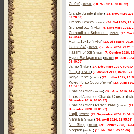
Go 9x9
(
inviter
)
(18. Mai 2015, 23:02:22)
Grande Jungle
(
inviter
)
(26. Novembre 201
06:20:00)
Grands Échecs
(
inviter
)
(24. Mai 2009, 23:3
Grenouillette
(
inviter
)
(5. Novembre 2021, 2
Grenouillette Sphérique
(
inviter
)
(17. Mai 
10:35:13)
Halma 10x10
(
inviter
)
(23. Décembre 2018,
Halma 8x8
(
inviter
)
(14. Mars 2024, 23:21:0
Hasami Shôgi
(
inviter
)
(7. Octobre 2016, 15
Hyper-Backgammon
(
inviter
)
(9. Juin 2024
06:40:00)
Jarmo
(
inviter
)
(27. Décembre 2007, 00:08:4
Jungle
(
inviter
)
(3. Janvier 2018, 04:16:13)
Keryo Pente
(
inviter
)
(17. Juillet 2019, 23:3
Keyro Pente Ouvert
(
inviter
)
(23. Juillet 20
10:24:40)
Lines of Action
(
inviter
)
(26. Mars 2020, 16:
Lines of Action du Chat de Chester
(
invit
Décembre 2016, 18:05:35)
Lines of Actions Parachutées
(
inviter
)
(13.
Décembre 2020, 00:31:57)
Logik
(
inviter
)
(13. Septembre 2024, 15:50:0
Mancala
(
inviter
)
(16. Avril 2024, 22:55:56)
Mini-Shogi
(
inviter
)
(29. Février 2008, 14:33
Morpion
(
inviter
)
(14. Mai 2024, 09:30:00)