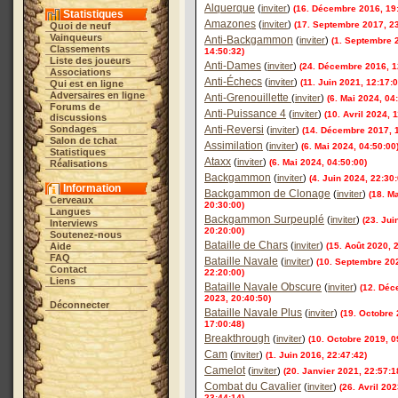
Alquerque
(
inviter
)
(16. Décembre 2016, 19
Statistiques
Amazones
(
inviter
)
(17. Septembre 2017, 23
Quoi de neuf
Vainqueurs
Anti-Backgammon
(
inviter
)
(1. Septembre 
Classements
14:50:32)
Liste des joueurs
Anti-Dames
(
inviter
)
(24. Décembre 2016, 1
Associations
Anti-Échecs
(
inviter
)
(11. Juin 2021, 12:17:0
Qui est en ligne
Adversaires en ligne
Anti-Grenouillette
(
inviter
)
(6. Mai 2024, 04
Forums de
Anti-Puissance 4
(
inviter
)
(10. Avril 2024, 
discussions
Sondages
Anti-Reversi
(
inviter
)
(14. Décembre 2017, 1
Salon de tchat
Assimilation
(
inviter
)
(6. Mai 2024, 04:50:00
Statistiques
Ataxx
(
inviter
)
(6. Mai 2024, 04:50:00)
Réalisations
Backgammon
(
inviter
)
(4. Juin 2024, 22:30:
Information
Backgammon de Clonage
(
inviter
)
(18. M
Cerveaux
20:30:00)
Langues
Backgammon Surpeuplé
(
inviter
)
(23. Jui
Interviews
20:20:00)
Soutenez-nous
Bataille de Chars
(
inviter
)
Aide
(15. Août 2020, 
FAQ
Bataille Navale
(
inviter
)
(10. Septembre 20
Contact
22:20:00)
Liens
Bataille Navale Obscure
(
inviter
)
(12. Dé
2023, 20:40:50)
Déconnecter
Bataille Navale Plus
(
inviter
)
(19. Octobre 
17:00:48)
Breakthrough
(
inviter
)
(10. Octobre 2019, 0
Cam
(
inviter
)
(1. Juin 2016, 22:47:42)
Camelot
(
inviter
)
(20. Janvier 2021, 22:57:1
Combat du Cavalier
(
inviter
)
(26. Avril 202
23:44:14)