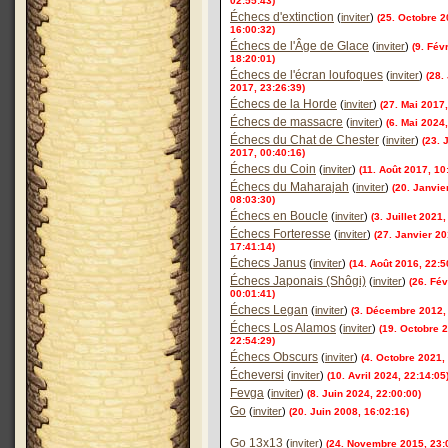
02:55:43)
Échecs d'extinction
(
inviter
)
(25. Octobre 2
16:00:32)
Échecs de l'Âge de Glace
(
inviter
)
(9. Fév
18:20:01)
Échecs de l'écran loufoques
(
inviter
)
(28. 
2017, 23:26:39)
Échecs de la Horde
(
inviter
)
(27. Mai 2017,
Échecs de massacre
(
inviter
)
(6. Mai 2024
Échecs du Chat de Chester
(
inviter
)
(23. 
2017, 00:40:16)
Échecs du Coin
(
inviter
)
(11. Août 2017, 10
Échecs du Maharajah
(
inviter
)
(20. Janvie
08:03:30)
Échecs en Boucle
(
inviter
)
(3. Juillet 2021
Échecs Forteresse
(
inviter
)
(27. Janvier 20
17:41:14)
Échecs Janus
(
inviter
)
(14. Août 2016, 22:5
Échecs Japonais (Shôgi)
(
inviter
)
(26. Fév
00:01:41)
Échecs Legan
(
inviter
)
(3. Décembre 2012,
Échecs Los Alamos
(
inviter
)
(19. Octobre 
22:54:29)
Échecs Obscurs
(
inviter
)
(4. Octobre 2021,
Écheversi
(
inviter
)
(10. Avril 2024, 22:14:05
Fevga
(
inviter
)
(8. Juin 2024, 22:00:00)
Go
(
inviter
)
(20. Juin 2008, 16:02:16)
Go 13x13
(
inviter
)
(24. Novembre 2015, 23: