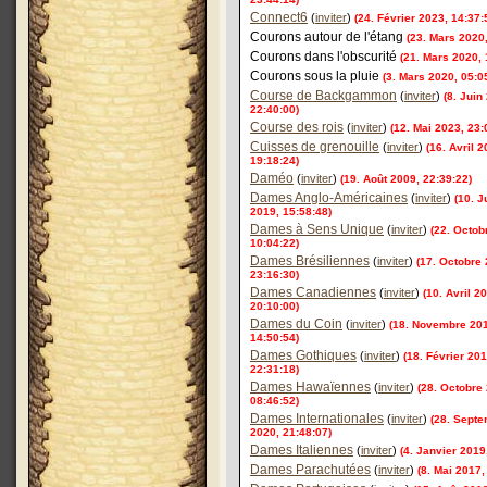
Connect6
(
inviter
)
(24. Février 2023, 14:37:
Courons autour de l'étang
(23. Mars 2020,
Courons dans l'obscurité
(21. Mars 2020, 
Courons sous la pluie
(3. Mars 2020, 05:0
Course de Backgammon
(
inviter
)
(8. Juin
22:40:00)
Course des rois
(
inviter
)
(12. Mai 2023, 23:
Cuisses de grenouille
(
inviter
)
(16. Avril 2
19:18:24)
Daméo
(
inviter
)
(19. Août 2009, 22:39:22)
Dames Anglo-Américaines
(
inviter
)
(10. Ju
2019, 15:58:48)
Dames à Sens Unique
(
inviter
)
(22. Octob
10:04:22)
Dames Brésiliennes
(
inviter
)
(17. Octobre 
23:16:30)
Dames Canadiennes
(
inviter
)
(10. Avril 2
20:10:00)
Dames du Coin
(
inviter
)
(18. Novembre 20
14:50:54)
Dames Gothiques
(
inviter
)
(18. Février 201
22:31:18)
Dames Hawaïennes
(
inviter
)
(28. Octobre
08:46:52)
Dames Internationales
(
inviter
)
(28. Sept
2020, 21:48:07)
Dames Italiennes
(
inviter
)
(4. Janvier 2019
Dames Parachutées
(
inviter
)
(8. Mai 2017,