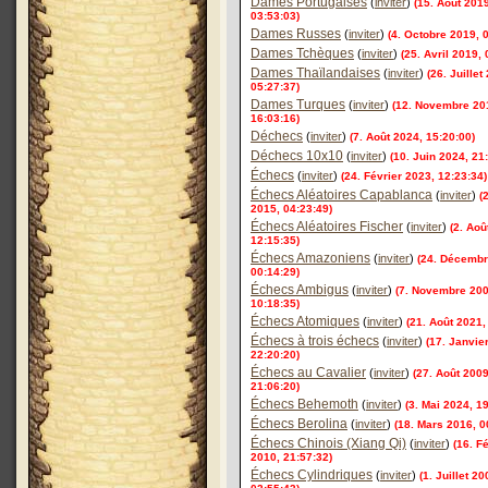
Dames Portugaises
(
inviter
)
(15. Août 201
03:53:03)
Dames Russes
(
inviter
)
(4. Octobre 2019, 
Dames Tchèques
(
inviter
)
(25. Avril 2019, 
Dames Thaïlandaises
(
inviter
)
(26. Juillet
05:27:37)
Dames Turques
(
inviter
)
(12. Novembre 20
16:03:16)
Déchecs
(
inviter
)
(7. Août 2024, 15:20:00)
Déchecs 10x10
(
inviter
)
(10. Juin 2024, 21
Échecs
(
inviter
)
(24. Février 2023, 12:23:34)
Échecs Aléatoires Capablanca
(
inviter
)
(
2015, 04:23:49)
Échecs Aléatoires Fischer
(
inviter
)
(2. Aoû
12:15:35)
Échecs Amazoniens
(
inviter
)
(24. Décembr
00:14:29)
Échecs Ambigus
(
inviter
)
(7. Novembre 200
10:18:35)
Échecs Atomiques
(
inviter
)
(21. Août 2021,
Échecs à trois échecs
(
inviter
)
(17. Janvie
22:20:20)
Échecs au Cavalier
(
inviter
)
(27. Août 2009
21:06:20)
Échecs Behemoth
(
inviter
)
(3. Mai 2024, 1
Échecs Berolina
(
inviter
)
(18. Mars 2016, 0
Échecs Chinois (Xiang Qi)
(
inviter
)
(16. F
2010, 21:57:32)
Échecs Cylindriques
(
inviter
)
(1. Juillet 20