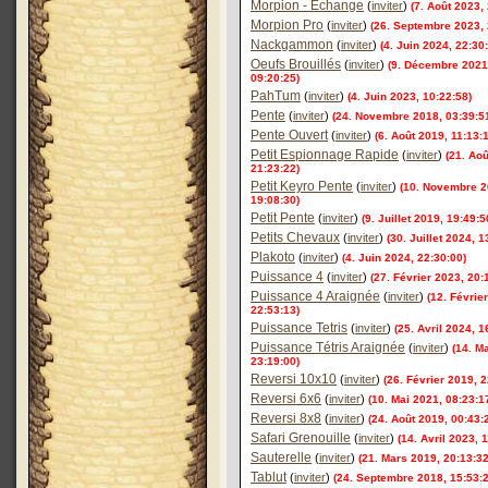
Morpion - Échange
(
inviter
)
(7. Août 2023,
Morpion Pro
(
inviter
)
(26. Septembre 2023, 
Nackgammon
(
inviter
)
(4. Juin 2024, 22:30
Oeufs Brouillés
(
inviter
)
(9. Décembre 2021
09:20:25)
PahTum
(
inviter
)
(4. Juin 2023, 10:22:58)
Pente
(
inviter
)
(24. Novembre 2018, 03:39:5
Pente Ouvert
(
inviter
)
(6. Août 2019, 11:13:1
Petit Espionnage Rapide
(
inviter
)
(21. Aoû
21:23:22)
Petit Keyro Pente
(
inviter
)
(10. Novembre 2
19:08:30)
Petit Pente
(
inviter
)
(9. Juillet 2019, 19:49:5
Petits Chevaux
(
inviter
)
(30. Juillet 2024, 1
Plakoto
(
inviter
)
(4. Juin 2024, 22:30:00)
Puissance 4
(
inviter
)
(27. Février 2023, 20:
Puissance 4 Araignée
(
inviter
)
(12. Févrie
22:53:13)
Puissance Tetris
(
inviter
)
(25. Avril 2024, 1
Puissance Tétris Araignée
(
inviter
)
(14. M
23:19:00)
Reversi 10x10
(
inviter
)
(26. Février 2019, 2
Reversi 6x6
(
inviter
)
(10. Mai 2021, 08:23:1
Reversi 8x8
(
inviter
)
(24. Août 2019, 00:43:
Safari Grenouille
(
inviter
)
(14. Avril 2023, 
Sauterelle
(
inviter
)
(21. Mars 2019, 20:13:32
Tablut
(
inviter
)
(24. Septembre 2018, 15:53:2