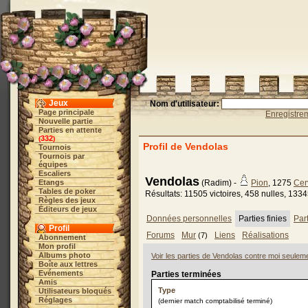
Jeux
Nom d'utilisateur:
Page principale
Enregistre
Nouvelle partie
Parties en attente
332
(
)
Profil de Vendolas
Tournois
Tournois par
équipes
Escaliers
Vendolas
Etangs
(Radim) -
Pion
, 1275
Cer
Tables de poker
Résultats: 11505 victoires, 458 nulles, 1334
Règles des jeux
Éditeurs de jeux
Données personnelles
Parties finies
Par
Profil
Forums
Mur
Liens
Réalisations
(7)
Abonnement
Mon profil
Albums photo
Voir les parties de Vendolas contre moi seulem
Boîte aux lettres
Evénements
Parties terminées
Amis
Type
Utilisateurs bloqués
Réglages
(dernier match comptabilisé terminé)