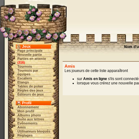
Jeux
Nom d'ut
Page principale
Nouvelle partie
Parties en attente
316
(
)
Amis
Tournois
Tournois par
Les joueurs de cette liste apparaîtront
équipes
Escaliers
sur
Amis en ligne
s'ils sont connecté
Etangs
lorsque vous crérez une nouvelle pa
Tables de poker
Règles des jeux
Éditeurs de jeux
Profil
Abonnement
Mon profil
Albums photo
Boîte aux lettres
Evénements
Amis
Utilisateurs bloqués
Réglages