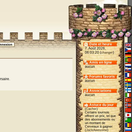
Date et heure
7. Août 2026,
06:03:20 (
)
changer
Amis en ligne
aucun
Forums favoris
rsaire.
aucun
Associations
aucun
Astuce du jour
(
Cacher
)
Certains tournois
offrent un prix, tel que
des abonnements ou
un montant de
Cerveaux à gagner.
(
JackAwesome
)