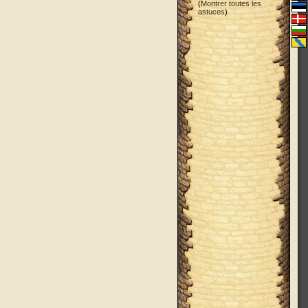
(
Montrer toutes les
astuces
)