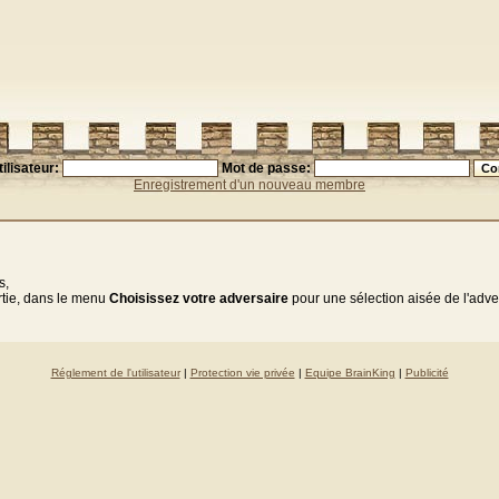
ilisateur:
Mot de passe:
Enregistrement d'un nouveau membre
s,
rtie, dans le menu
Choisissez votre adversaire
pour une sélection aisée de l'adve
Réglement de l'utilisateur
|
Protection vie privée
|
Equipe BrainKing
|
Publicité