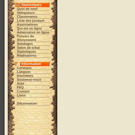
Statistiques
Quoi de neuf
Vainqueurs
Classements
Liste des joueurs
Associations
Qui est en ligne
Adversaires en ligne
Forums de
discussions
Sondages
Salon de tchat
Statistiques
Réalisations
Information
Cerveaux
Langues
Interviews
Soutenez-nous
Aide
FAQ
Contact
Liens
Déconnecter