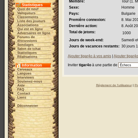
Membre:
Tour (1. M
Statistiques
Sexe:
Homme
Quoi de neuf
Vainqueurs
Pays:
Bulgarie
Classements
Première connexion:
8. Mai 20
Liste des joueurs
Associations
Dernière action:
8. Août 2
Qui est en ligne
Total de jetons:
1000
Adversaires en ligne
Forums de
Jours de week-end:
Samedi e
discussions
Sondages
Jours de vacances restants:
30 jours 
Salon de tchat
Statistiques
Ajouter tigar4o à vos amis
|
Ajouter tigar4o
Réalisations
Inviter
tigar4o
à une partie de
Information
Cerveaux
Langues
Interviews
Soutenez-nous
Aide
Réglement de l'utilisateur
|
Pr
FAQ
Contact
Liens
Déconnecter