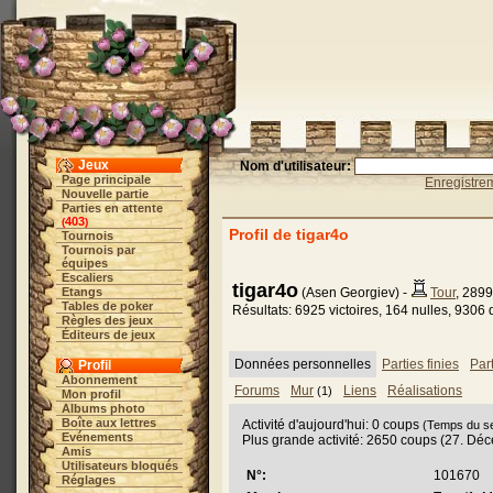
Jeux
Nom d'utilisateur:
Page principale
Enregistre
Nouvelle partie
Parties en attente
403
(
)
Profil de tigar4o
Tournois
Tournois par
équipes
Escaliers
tigar4o
Etangs
(Asen Georgiev) -
Tour
, 289
Tables de poker
Résultats: 6925 victoires, 164 nulles, 9306 
Règles des jeux
Éditeurs de jeux
Données personnelles
Parties finies
Par
Profil
Abonnement
Forums
Mur
Liens
Réalisations
(1)
Mon profil
Albums photo
Boîte aux lettres
Activité d'aujourd'hui: 0 coups
(Temps du se
Evénements
Plus grande activité: 2650 coups (27. Dé
Amis
Utilisateurs bloqués
N°:
101670
Réglages