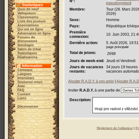
N°:
pseudonymes
)
Statistiques
Quoi de neuf
Membre:
Tour (28. Mars 202
Vainqueurs
2026)
Classements
Sexe:
Homme
Liste des joueurs
Associations
Pays:
République tchèqu
Qui est en ligne
Première
Adversaires en ligne
10. Juin 2003, 21:4
connexion:
Forums de
discussions
Dernière action:
5. Août 2026, 19:51
Sondages
page principale
Salon de tchat
Total de jetons:
Statistiques
2698
Réalisations
Jours de week-end:
Jeudi et Vendredi
Information
Jours de vacances
34 jours 19 heures -
Cerveaux
restants:
vacances automati
Langues
Interviews
Ajouter R.A.D.Y. à vos amis
|
Ajouter R.A.D.
Soutenez-nous
Aide
FAQ
Inviter
R.A.D.Y.
à une partie de
Contact
Liens
Description:
Déconnecter
Hraji pro radost z vítězství.
Réglement de l'utilisateur
|
Pr