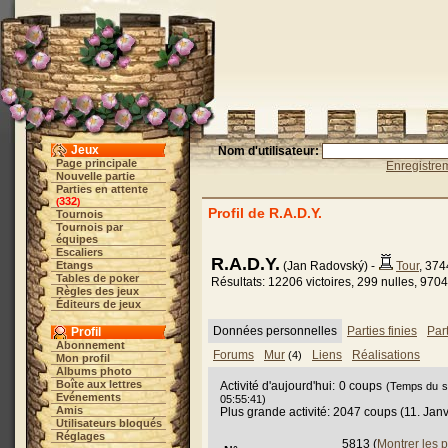
Jeux
Nom d'utilisateur:
Page principale
Enregistre
Nouvelle partie
Parties en attente
332
(
)
Profil de R.A.D.Y.
Tournois
Tournois par
équipes
Escaliers
R.A.D.Y.
Etangs
(Jan Radovský) -
Tour
, 37
Tables de poker
Résultats: 12206 victoires, 299 nulles, 9704
Règles des jeux
Éditeurs de jeux
Données personnelles
Parties finies
Par
Profil
Abonnement
Forums
Mur
Liens
Réalisations
(4)
Mon profil
Albums photo
Boîte aux lettres
Activité d'aujourd'hui: 0 coups
(Temps du se
Evénements
05:55:41)
Amis
Plus grande activité: 2047 coups (11. Jan
Utilisateurs bloqués
Réglages
5813 (
Montrer les 