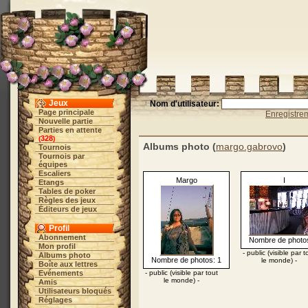
Jeux
Nom d'utilisateur:
Page principale
Enregistre
Nouvelle partie
Parties en attente
328
(
)
Albums photo (
margo.gabrovo
)
Tournois
Tournois par
équipes
Escaliers
Margo
I
Etangs
Tables de poker
Règles des jeux
Éditeurs de jeux
Profil
Abonnement
Nombre de photos
Mon profil
- public (visible par t
Albums photo
Nombre de photos: 1
le monde) -
Boîte aux lettres
Evénements
- public (visible par tout
le monde) -
Amis
Utilisateurs bloqués
Réglages