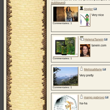
publiques
)
Angler
Very nice
Commentaires: 1
HelenaTanein
tanein.com
Commentaires: 1
MelissaMarie
Very pretty
Commentaires: 1
margo.gabrovo
ha-ha