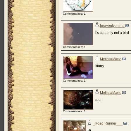
Commentaires: 1
heavenlyemma
It's certainly not a bird
Commentaires: 1
MelissaMarie
Blurry
Commentaires: 1
MelissaMarie
cool
Commentaires: 1
_Road Runner___
Hi