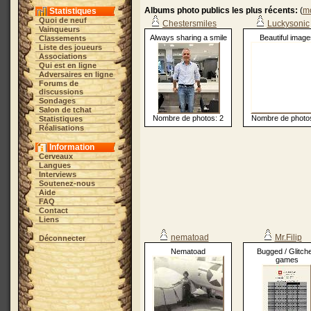
Albums photo publics les plus récents:
(
mo
Statistiques
Quoi de neuf
Chestersmiles
Luckysonic
Vainqueurs
Always sharing a smile
Beautiful image
Classements
Liste des joueurs
Associations
Qui est en ligne
Adversaires en ligne
Forums de
discussions
Sondages
Salon de tchat
Nombre de photos: 2
Nombre de photos
Statistiques
Réalisations
Information
Cerveaux
Langues
Interviews
Soutenez-nous
Aide
FAQ
Contact
Liens
nematoad
Mr.Filip
Déconnecter
Nematoad
Bugged / Glitch
games