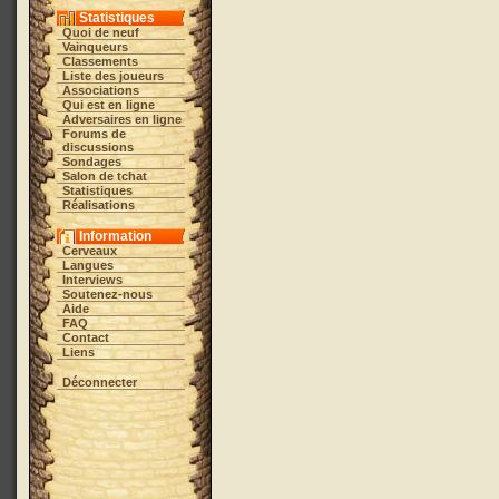
Statistiques
Quoi de neuf
Vainqueurs
Classements
Liste des joueurs
Associations
Qui est en ligne
Adversaires en ligne
Forums de
discussions
Sondages
Salon de tchat
Statistiques
Réalisations
Information
Cerveaux
Langues
Interviews
Soutenez-nous
Aide
FAQ
Contact
Liens
Déconnecter