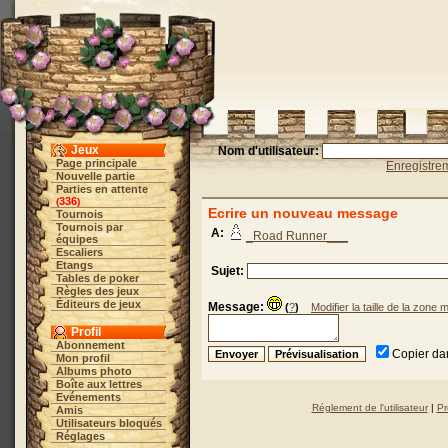
Jeux
Nom d'utilisateur:
Page principale
Enregistre
Nouvelle partie
Parties en attente
336
(
)
Ecrire un nouveau message
Tournois
Tournois par
A:
_Road Runner___
équipes
Escaliers
Etangs
Sujet:
Tables de poker
Règles des jeux
Éditeurs de jeux
Message:
(
?
)
Modifier la taille de la zone
Profil
Abonnement
Copier dan
Mon profil
Albums photo
Boîte aux lettres
Evénements
Réglement de l'utilisateur
|
Pr
Amis
Utilisateurs bloqués
Réglages