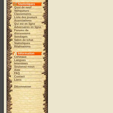
Statistiques
Quoi de neuf
Vainqueurs
Classements
Liste des joueurs
Associations
Qui est en ligne
Adversaires en ligne
Forums de
discussions
Sondages
Salon de tchat
Statistiques
Réalisations
Information
Cerveaux
Langues
Interviews
Soutenez-nous
Aide
FAQ
Contact
Liens
Déconnecter