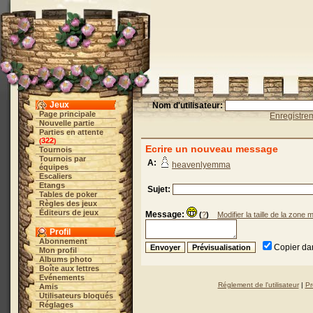
Jeux
Nom d'utilisateur:
Page principale
Enregistre
Nouvelle partie
Parties en attente
322
(
)
Ecrire un nouveau message
Tournois
Tournois par
A:
heavenlyemma
équipes
Escaliers
Etangs
Sujet:
Tables de poker
Règles des jeux
Éditeurs de jeux
Message:
(
?
)
Modifier la taille de la zone
Profil
Abonnement
Copier dan
Mon profil
Albums photo
Boîte aux lettres
Evénements
Réglement de l'utilisateur
|
Pr
Amis
Utilisateurs bloqués
Réglages