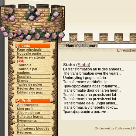
Jeux
Nom d'utilisateur:
Page principale
Enregistre
Nouvelle partie
Parties en attente
384
(
)
Staba (
Staba
)
Tournois
Tournois par
La transformation au fil des annees...
équipes
The transformation over the years...
Escaliers
Umbreyting í gegnum árin...
Etangs
Transformace v průběhu let...
Tables de poker
Трансформация през годините...
Règles des jeux
Transformatie door de jaren heen...
Éditeurs de jeux
Transformacja na przestrzeni lat...
Transformacja na przestrzeni lat...
Profil
Transformare de-a lungul anilor...
Abonnement
Transformácia v priebehu rokov...
Mon profil
Трансформація з роками...
Albums photo
Boîte aux lettres
Evénements
Amis
Utilisateurs bloqués
Réglement de l'utilisateur
|
Pr
Réglages