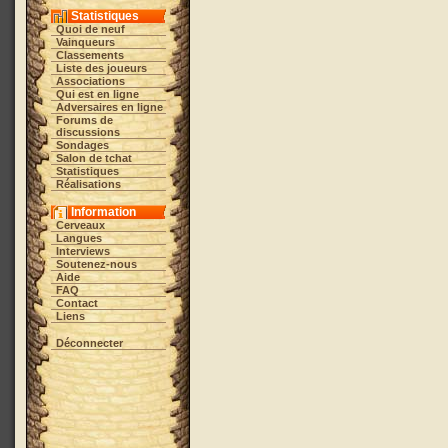
Statistiques
Quoi de neuf
Vainqueurs
Classements
Liste des joueurs
Associations
Qui est en ligne
Adversaires en ligne
Forums de
discussions
Sondages
Salon de tchat
Statistiques
Réalisations
Information
Cerveaux
Langues
Interviews
Soutenez-nous
Aide
FAQ
Contact
Liens
Déconnecter