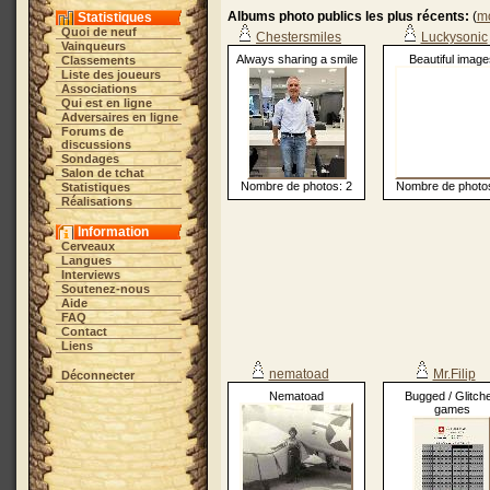
Albums photo publics les plus récents:
(
mo
Statistiques
Quoi de neuf
Chestersmiles
Luckysonic
Vainqueurs
Always sharing a smile
Beautiful image
Classements
Liste des joueurs
Associations
Qui est en ligne
Adversaires en ligne
Forums de
discussions
Sondages
Salon de tchat
Nombre de photos: 2
Nombre de photos
Statistiques
Réalisations
Information
Cerveaux
Langues
Interviews
Soutenez-nous
Aide
FAQ
Contact
Liens
nematoad
Mr.Filip
Déconnecter
Nematoad
Bugged / Glitch
games