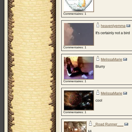
Commentaires: 1
heavenlyemma
It's certainly not a bird
Commentaires: 1
MelissaMarie
Blurry
Commentaires: 1
MelissaMarie
cool
Commentaires: 1
_Road Runner___
Hi