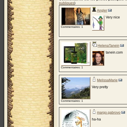
publiques
)
Angler
Very nice
Commentaires: 1
HelenaTanein
tanein.com
Commentaires: 1
MelissaMarie
Very pretty
Commentaires: 1
margo.gabrovo
ha-ha