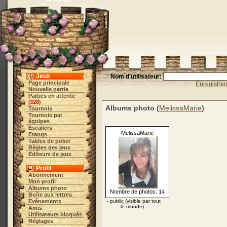
Jeux
Nom d'utilisateur:
Page principale
Enregistre
Nouvelle partie
Parties en attente
328
(
)
Albums photo (
MelissaMarie
)
Tournois
Tournois par
équipes
Escaliers
MelissaMarie
Etangs
Tables de poker
Règles des jeux
Éditeurs de jeux
Profil
Abonnement
Mon profil
Albums photo
Nombre de photos: 14
Boîte aux lettres
Evénements
- public (visible par tout
le monde) -
Amis
Utilisateurs bloqués
Réglages